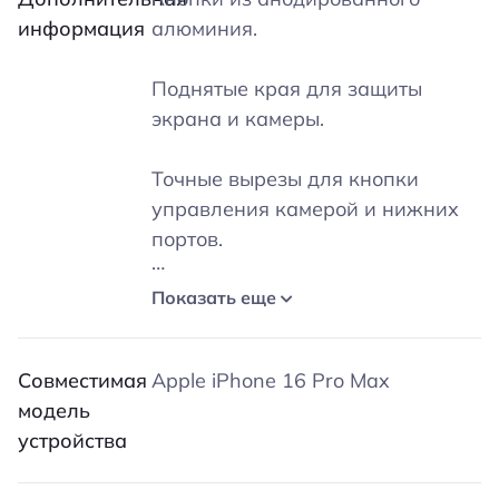
информация
алюминия.
Поднятые края для защиты
экрана и камеры.
Точные вырезы для кнопки
управления камерой и нижних
портов.
Никелированные неодимовые
Показать еще
магниты – обеспечивают
долговечность и надежную
Совместимая
Apple iPhone 16 Pro Max
фиксацию.
модель
устройства
Магнитная сила 800-1100 Гс —
оптимальная для использования