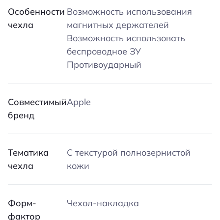
с аксессуарами
Особенности
Возможность использования
сертифицированными Apple.
чехла
магнитных держателей
Возможность использовать
Магнит для выравнивания —
беспроводное ЗУ
гарантирует совместимость с
Противоударный
аксессуарами для точной
ориентации.
Совместимый
Apple
бренд
Тематика
С текстурой полнозернистой
чехла
кожи
Форм-
Чехол-накладка
фактор