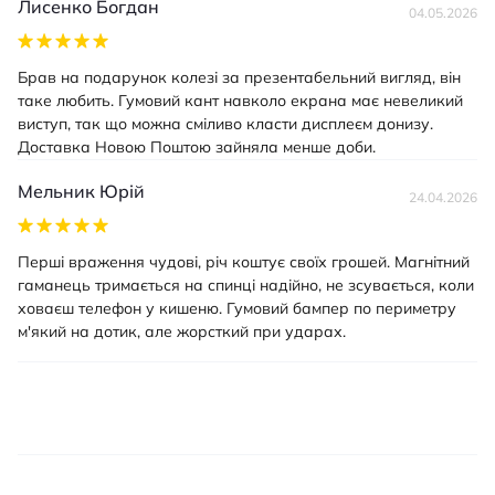
Лисенко Богдан
04.05.2026
Брав на подарунок колезі за презентабельний вигляд, він
таке любить. Гумовий кант навколо екрана має невеликий
виступ, так що можна сміливо класти дисплеєм донизу.
Доставка Новою Поштою зайняла менше доби.
Мельник Юрій
24.04.2026
Перші враження чудові, річ коштує своїх грошей. Магнітний
гаманець тримається на спинці надійно, не зсувається, коли
ховаєш телефон у кишеню. Гумовий бампер по периметру
м'який на дотик, але жорсткий при ударах.