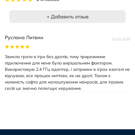
+ Добавить отзыв
Руслана Литвин
12.03.2026
Звикла грати в ігри без дротів, тому трирежимне
підключення для мене було вирішальним фактором.
Використовую 2.4 ГГц адаптер, і затримки в іграх взагалі не
відчуваю, все працює миттєво, як на дроті. Також є
наявність софта для налаштування макросів, для ігрових
сесій це значно полегшує керування.