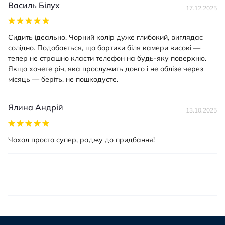
Василь Білух
17.12.2025
Сидить ідеально. Чорний колір дуже глибокий, виглядає
солідно. Подобається, що бортики біля камери високі —
тепер не страшно класти телефон на будь-яку поверхню.
Якщо хочете річ, яка прослужить довго і не облізе через
місяць — беріть, не пошкодуєте.
Ялина Андрій
13.10.2025
Чохол просто супер, раджу до придбання!