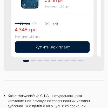
1 349 грн
Экономия 150 грн
4 498 грн
4 99
-3%
99 usdt
4 348 грн
4 
Экономия 150 грн
Экон
Купити комплект
Кожа Horween® из США
– натуральная кожа,
изготовленная вручную по традиционным методам
дубления. Она приятна на ощупь и со временем