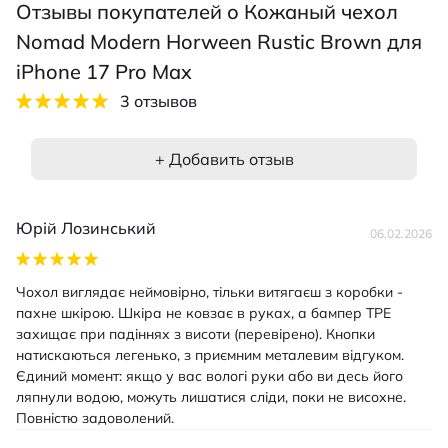
Отзывы покупателей о Кожаный чехол
Nomad Modern Horween Rustic Brown для
iPhone 17 Pro Max
3 отзывов
+ Добавить отзыв
Юрій Лозинський
06.02.2026
Чохол виглядає неймовірно, тільки витягаєш з коробки -
пахне шкірою. Шкіра не ковзає в руках, а бампер TPE
захищає при падіннях з висоти (перевірено). Кнопки
натискаються легенько, з приємним металевим відгуком.
Єдиний момент: якщо у вас вологі руки або ви десь його
ляпнули водою, можуть лишатися сліди, поки не висохне.
Повністю задоволений.