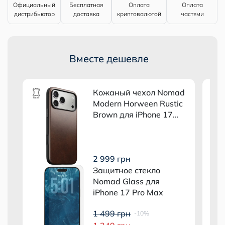
Официальный
Бесплатная
Оплата
Оплата
дистрибьютор
доставка
криптовалютой
частями
Вместе дешевле
ad
Кожаный чехол Nomad
c
Modern Horween Rustic
Brown для iPhone 17
Pro Max
2 999 грн
Защитное стекло
Nomad Glass для
iPhone 17 Pro Max
1 499 грн
-10%