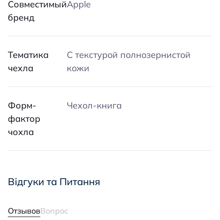
Совместимый
Apple
бренд
Тематика
С текстурой полнозернистой
чехла
кожи
Форм-
Чехол-книга
фактор
чохла
Відгуки та Питання
Отзывов
Вопрос