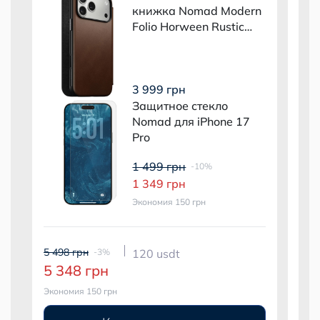
n
книжка Nomad Modern
Folio Horween Rustic
Brown для iPhone 17
Pro
3 999 грн
Защитное стекло
Nomad для iPhone 17
Pro
1 499 грн
-10%
1 349 грн
Экономия 150 грн
5 498 грн
5 99
-3%
120 usdt
5 348 грн
5 
Экономия 150 грн
Экон