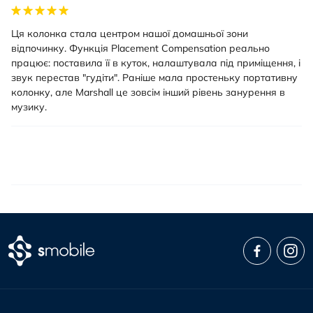
Ця колонка стала центром нашої домашньої зони
відпочинку. Функція Placement Compensation реально
працює: поставила її в куток, налаштувала під приміщення, і
звук перестав "гудіти". Раніше мала простеньку портативну
колонку, але Marshall це зовсім інший рівень занурення в
музику.