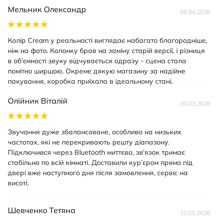
Мельник Олександр
06.04.2026
Колір Cream у реальності виглядає набагато благородніше,
ніж на фото. Колонку брав на заміну старій версії, і різниця
в об'ємності звуку відчувається одразу - сцена стала
помітно ширшою. Окреме дякую магазину за надійне
пакування, коробка приїхала в ідеальному стані.
Олійник Віталій
30.03.2026
Звучання дуже збалансоване, особливо на низьких
частотах, які не перекривають решту діапазону.
Підключився через Bluetooth миттєво, зв'язок тримає
стабільно по всій кімнаті. Доставили кур’єром прямо під
двері вже наступного дня після замовлення, сервіс на
висоті.
Шевченко Тетяна
12.02.2026