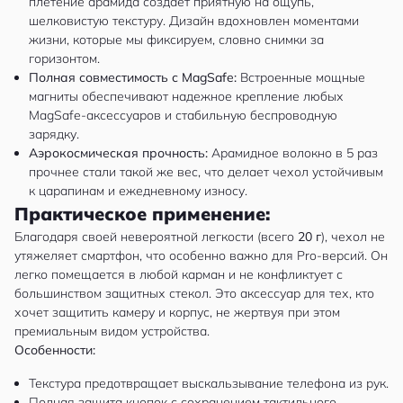
плетение арамида создает приятную на ощупь,
шелковистую текстуру. Дизайн вдохновлен моментами
жизни, которые мы фиксируем, словно снимки за
горизонтом.
Полная совместимость с MagSafe:
Встроенные мощные
магниты обеспечивают надежное крепление любых
MagSafe-аксессуаров и стабильную беспроводную
зарядку.
Аэрокосмическая прочность:
Арамидное волокно в 5 раз
прочнее стали такой же вес, что делает чехол устойчивым
к царапинам и ежедневному износу.
Практическое применение:
Благодаря своей невероятной легкости (всего
20 г
), чехол не
утяжеляет смартфон, что особенно важно для Pro-версий. Он
легко помещается в любой карман и не конфликтует с
большинством защитных стекол. Это аксессуар для тех, кто
хочет защитить камеру и корпус, не жертвуя при этом
премиальным видом устройства.
Особенности:
Текстура предотвращает выскальзывание телефона из рук.
Полная защита кнопок с сохранением тактильного