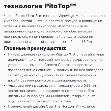
технология PitaTap™
Чехол
Pitaka Ultra-Slim
из серии
Weaving+ Moment
в дизайне
Over The Horizon
— это не просто аксессуар, а воплощение
эстетики и высоких технологий. Изготовленный из
авиационного арамидного волокна, он обеспечивает
прочность стали при невероятной легкости, сохраняя
оригинальный изящный силуэт вашего iPhone 16 Pro.
Главные преимущества:
Инновационная технология PitaTap™:
Это первый в мире
арамидный чехол, который полностью закрывает кнопку
управления камерой (Camera Control), но при этом
позволяет легко нажимать и скользить по ней благодаря
скрытому емкостному слою. Вы получаете бесшовный
дизайн без компромиссов в функциональности.
Ультратонкий профиль:
Имея толщину всего
0.99 мм
,
чехол практически не ощущается на телефоне. Это
идеальный выбор для минималистов, которые ценят
ощущение «голого» смартфона в руке.
Премиальный дизайн Over The Horizon:
Уникальное