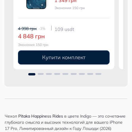
1 349 грн
Экономия 150 грн
4 998 грн
5 49
-3%
109 usdt
4 848 грн
5 
Экономия 150 грн
Экон
Купити комплект
Чехол
Pitaka Happiness Rides
в цвете Indigo — это сочетание
глубокого смысла и высоких технологий для вашего iPhone
17 Pro. Лимитированный дизайн к Году Лошади (2026)