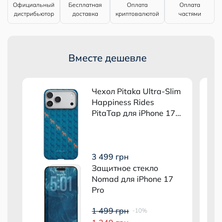
Официальный
Бесплатная
Оплата
Оплата
дистрибьютор
доставка
криптовалютой
частями
Вместе дешевле
m
Чехол Pitaka Ultra-Slim
Happiness Rides
PitaTap для iPhone 17
Pro Indigo
3 499 грн
Защитное стекло
Nomad для iPhone 17
Pro
1 499 грн
-10%