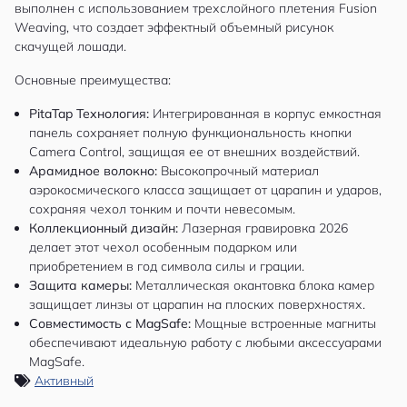
выполнен с использованием трехслойного плетения Fusion
Weaving, что создает эффектный объемный рисунок
скачущей лошади.
Основные преимущества:
PitaTap Технология:
Интегрированная в корпус емкостная
панель сохраняет полную функциональность кнопки
Camera Control, защищая ее от внешних воздействий.
Арамидное волокно:
Высокопрочный материал
аэрокосмического класса защищает от царапин и ударов,
сохраняя чехол тонким и почти невесомым.
Коллекционный дизайн:
Лазерная гравировка 2026
делает этот чехол особенным подарком или
приобретением в год символа силы и грации.
Защита камеры:
Металлическая окантовка блока камер
защищает линзы от царапин на плоских поверхностях.
Совместимость с MagSafe:
Мощные встроенные магниты
обеспечивают идеальную работу с любыми аксессуарами
MagSafe.
Активный