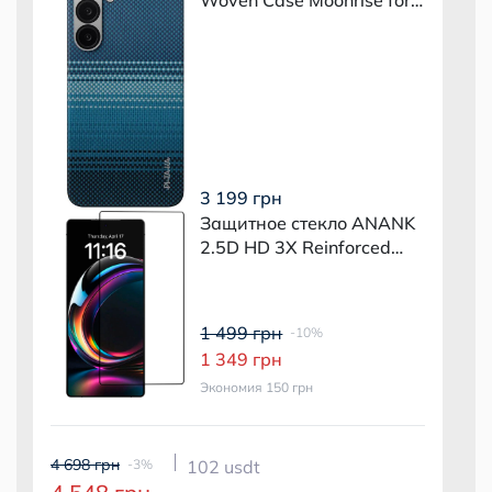
Samsung Galaxy S25 Plus
(KS2502S)
3 199 грн
Защитное стекло ANANK
2.5D HD 3X Reinforced
для Samsung Galaxy S25
Plus
1 499 грн
-10%
1 349 грн
Экономия 150 грн
4 698 грн
-3%
102 usdt