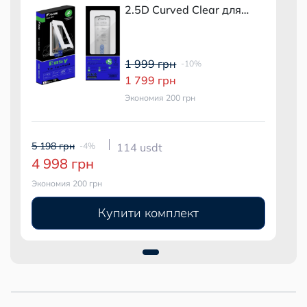
2.5D Curved Clear для
iPhone 15 Pro Max (2 шт.) с
монтажным боксом
1 999 грн
-10%
1 799 грн
Экономия 200 грн
5 198 грн
-4%
114 usdt
4 998 грн
Экономия 200 грн
Купити комплект