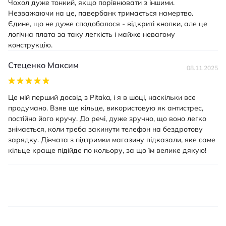
Чохол дуже тонкий, якщо порівнювати з іншими.
Незважаючи на це, павербанк тримається намертво.
Єдине, що не дуже сподобалося - відкриті кнопки, але це
логічна плата за таку легкість і майже невагому
конструкцію.
Стеценко Максим
08.11.2025
Це мій перший досвід з Pitaka, і я в шоці, наскільки все
продумано. Взяв ще кільце, використовую як антистрес,
постійно його кручу. До речі, дуже зручно, що воно легко
знімається, коли треба закинути телефон на бездротову
зарядку. Дівчата з підтримки магазину підказали, яке саме
кільце краще підійде по кольору, за що їм велике дякую!