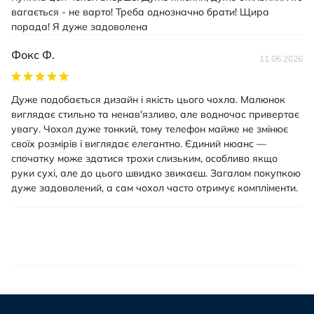
вагається - не варто! Треба однозначно брати! Щира
порада! Я дуже задоволена
Фокс Ф.
11.06.2026
Дуже подобається дизайн і якість цього чохла. Малюнок
виглядає стильно та ненав'язливо, але водночас привертає
увагу. Чохол дуже тонкий, тому телефон майже не змінює
своїх розмірів і виглядає елегантно. Єдиний нюанс —
спочатку може здатися трохи слизьким, особливо якщо
руки сухі, але до цього швидко звикаєш. Загалом покупкою
дуже задоволений, а сам чохол часто отримує компліменти.