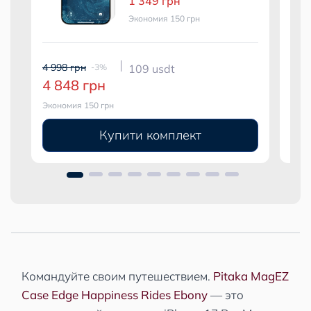
1 349 грн
Экономия 150 грн
4 998 грн
5 49
-3%
109 usdt
4 848 грн
5 
Экономия 150 грн
Экон
Купити комплект
Командуйте своим путешествием.
Pitaka MagEZ
Case Edge Happiness Rides Ebony
— это