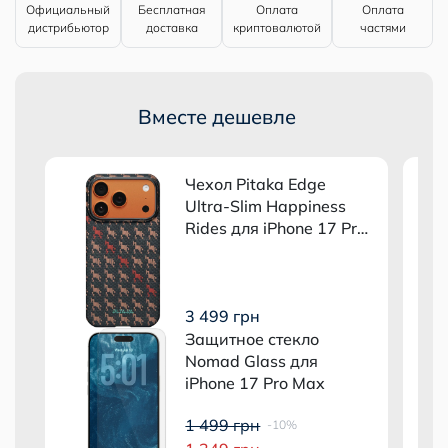
Официальный
Бесплатная
Оплата
Оплата
дистрибьютор
доставка
криптовалютой
частями
Вместе дешевле
Чехол Pitaka Edge
Ultra-Slim Happiness
ro
Rides для iPhone 17 Pro
Max Ebony
3 499 грн
Защитное стекло
Nomad Glass для
iPhone 17 Pro Max
1 499 грн
-10%