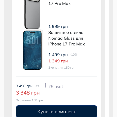
17 Pro Max
1 999 грн
Защитное стекло
Nomad Glass для
iPhone 17 Pro Max
1 499 грн
-10%
1 349 грн
Экономия 150 грн
3 498 грн
3 99
-4%
75 usdt
3 348 грн
3 
Экономия 150 грн
Экон
Купити комплект