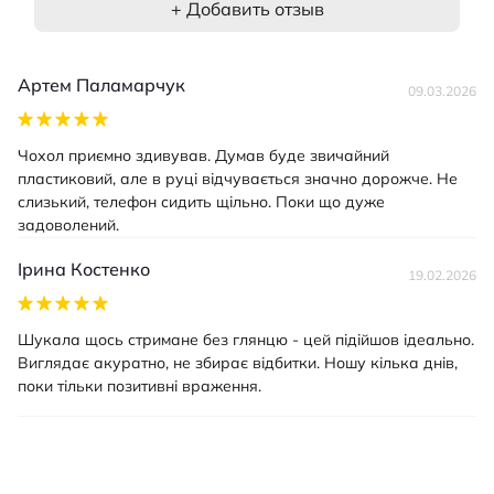
+ Добавить отзыв
Артем Паламарчук
09.03.2026
Чохол приємно здивував. Думав буде звичайний
пластиковий, але в руці відчувається значно дорожче. Не
слизький, телефон сидить щільно. Поки що дуже
задоволений.
Ірина Костенко
19.02.2026
Шукала щось стримане без глянцю - цей підійшов ідеально.
Виглядає акуратно, не збирає відбитки. Ношу кілька днів,
поки тільки позитивні враження.