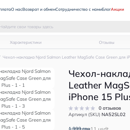
плата
О нас
Возврат и обмен
Сотрудничество с нами
Блог
Акции
Характеристики
Отзывы
Чехол-накладка Njord Salmon Leather MagSafe Case Green для iP
Чехол-наклад
Leather MagS
iPhone 15 Plu
0 отзывов
Артикул (SKU)
NA52SL02
1 999 грн
11 usdt