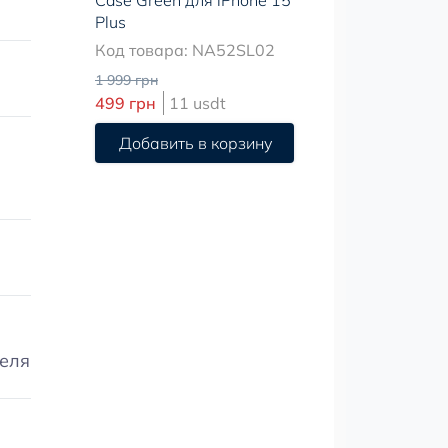
Case Green для iPhone 15
Plus
Код товара: NA52SL02
1 999 грн
499 грн
11 usdt
Добавить в корзину
теля