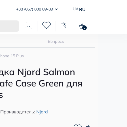
UA
+38 (067) 808 89-89
RU
0
Вопросы
hone 15 Plus
ка Njord Salmon
afe Case Green для
s
Производитель:
Njord