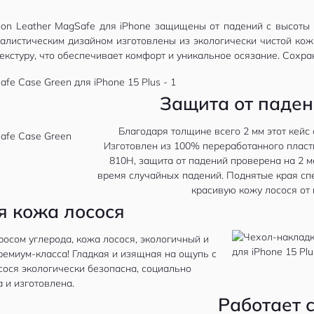
n Leather MagSafe для iPhone защищены от падений с высоты 
малистическим дизайном изготовлены из экологически чистой кож
кстуру, что обеспечивает комфорт и уникальное осязание. Сохран
Защита от паден
Благодаря толщине всего 2 мм этот кейс
Изготовлен из 100% переработанного пласти
810H, защита от падений проверена на 2 
время случайных падений. Поднятые края сп
красивую кожу лосося от 
я кожа лосося
осом углерода, кожа лосося, экологичный и
емиум-класса! Гладкая и изящная на ощупь с
ося экологически безопасна, социально
 и изготовлена.
Работает 