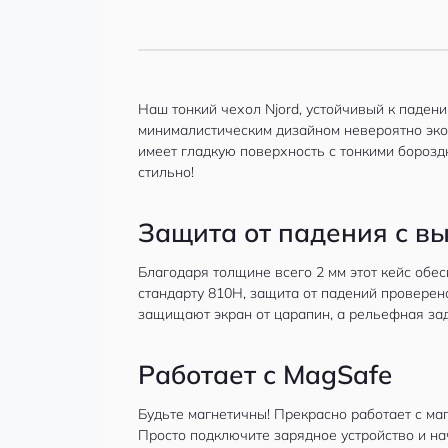
Наш тонкий чехол Njord, устойчивый к паден
минималистическим дизайном невероятно экол
имеет гладкую поверхность с тонкими бороздк
стильно!
Защита от падения с вы
Благодаря толщине всего 2 мм этот кейс обес
стандарту 810H, защита от падений проверен
защищают экран от царапин, а рельефная зад
Работает с MagSafe
Будьте магнетичны! Прекрасно работает с ма
Просто подключите зарядное устройство и н