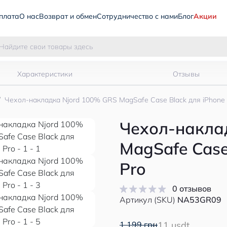
плата
О нас
Возврат и обмен
Сотрудничество с нами
Блог
Акции
Характеристики
Отзывы
Чехол-накладка Njord 100% GRS MagSafe Case Black для iPhone 
Чехол-накла
MagSafe Case
Pro
0 отзывов
Артикул (SKU)
NA53GR09
1 199 грн
11 usdt