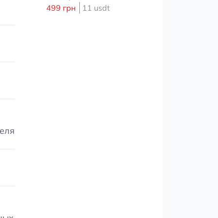
499 грн
11 usdt
теля
ных