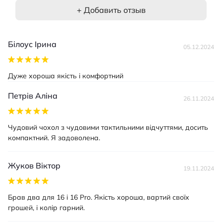
+ Добавить отзыв
Білоус Ірина
05.12.2024
Дуже хороша якість і комфортний
Петрів Аліна
26.11.2024
Чудовий чохол з чудовими тактильними відчуттями, досить
компактний. Я задоволена.
Жуков Віктор
19.11.2024
Брав два для 16 і 16 Pro. Якість хороша, вартий своїх
грошей, і колір гарний.