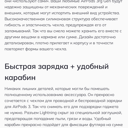
они «используют сами». Ваши любимые AirPods 3rg Gen будут
надежно защищены от механических повреждений и
внешних, которые могут испортить внешний вид устройства.
Высококачественная силиконовая структура обеспечивает
гибкость и эластичность чехла, предупреждая его от
заламываний. Так что вы смело можете хранить его вместе с
другими вещами в кармане или сумке. Дизайн достаточно
детализирован, плотно прилегает к корпусу и в точности
повторяет формы вашего чехла.
Быстрая зарядка + удобный
карабин
Никаких лишних деталей, которые могли бы помешать
полноценному использованию аксессуара. Он прекрасно
сочетается с чехлом для проводной и беспроводной зарядки
для AirPods 3. Так что снимать его для подзарядки гаджета
не нужно. Разъем Lightning скрыт за специальной заглушкой,
предотвращая попадание пыли, грязи и воды. Удобный
карабин прекрасно подойдет для фиксации футляра на сумке