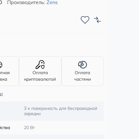
0
Производитель:
Zens
атная
Оплата
Оплата
авка
криптовалютой
частями
е)
3 х поверхность для беспроводной
зарядки
йства
20 Вт