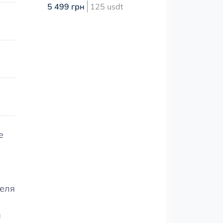
5 499 грн
125 usdt
е
теля
и