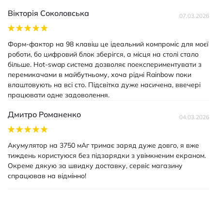
Вікторія Соколовська
07.03.2026
Форм-фактор на 98 клавіш це ідеальний компроміс для моєї
роботи, бо цифровий блок зберігся, а місця на столі стало
більше. Hot-swap система дозволяє поекспериментувати з
перемикачами в майбутньому, хоча рідні Rainbow поки
влаштовують на всі сто. Підсвітка дуже насичена, ввечері
працювати одне задоволення.
Дмитро Романенко
04.03.2026
Акумулятор на 3750 мАг тримає заряд дуже довго, я вже
тиждень користуюся без підзарядки з увімкненим екраном.
Окреме дякую за швидку доставку, сервіс магазину
спрацював на відмінно!