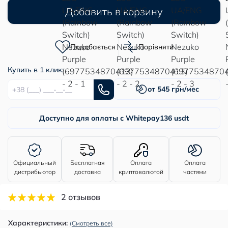
Добавить в корзину
Подобається
Порівняти
Купить в 1 клик:
от 545 грн/мес
Доступно для оплаты с Whitepay
136 usdt
Официальный
Бесплатная
Оплата
Оплата
дистрибьютор
доставка
криптовалютой
частями
2 отзывов
Характеристики:
(Смотреть все)