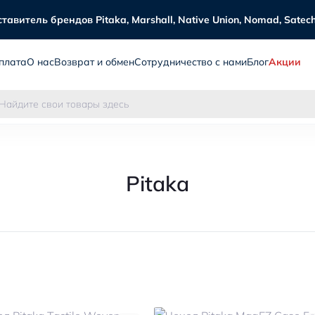
витель брендов Pitaka, Marshall, Native Union, Nomad, Satechi
плата
О нас
Возврат и обмен
Сотрудничество с нами
Блог
Акции
Pitaka