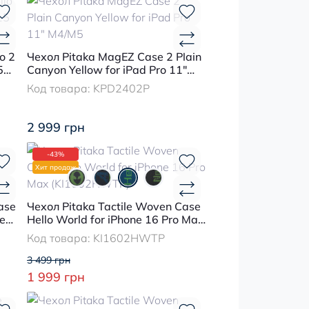
o 2
Чехол Pitaka MagEZ Case 2 Plain
5
Canyon Yellow for iPad Pro 11"
M4/M5
Код товара:
KPD2402P
2 999 грн
-43%
Хит продаж
ase
Чехол Pitaka Tactile Woven Case
e
Hello World for iPhone 16 Pro Max
(KI1602HWTP)
Код товара:
KI1602HWTP
3 499 грн
1 999 грн