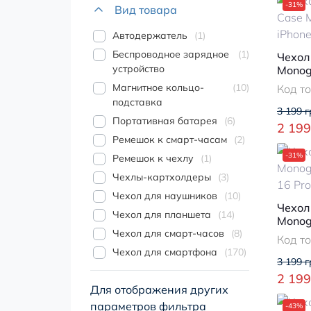
-31%
Вид товара
Автодержатель
1
Беспроводное зарядное
1
Чехол 
устройство
Monog
16 Pro
Магнитное кольцо-
10
Код т
подставка
3 199 г
Портативная батарея
6
2 199
Ремешок к смарт-часам
2
-31%
Ремешок к чехлу
1
Чехлы-картхолдеры
3
Чехол для наушников
10
Чехол 
Чехол для планшета
14
Monog
Чехол для смарт-часов
8
16 Pr
Код т
Чехол для смартфона
170
3 199 г
2 199
Для отображения других
параметров фильтра
-43%