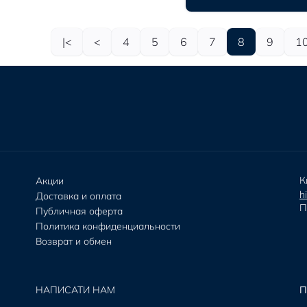
|<
<
4
5
6
7
8
9
1
К
Акции
h
Доставка и оплата
П
Публичная оферта
Политика конфиденциальности
Возврат и обмен
НАПИСАТИ НАМ
П