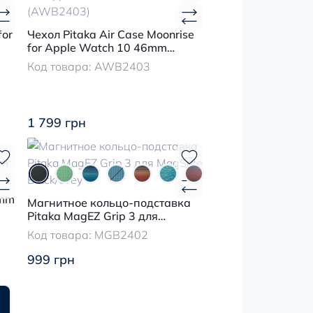
for
Чехол Pitaka Air Case Moonrise
for Apple Watch 10 46mm
(AWB2403)
Код товара:
AWB2403
1 799 грн
9mm
Магнитное кольцо-подставка
Pitaka MagEZ Grip 3 для
MagSafe Black/Grey
Код товара:
MGB2402
999 грн