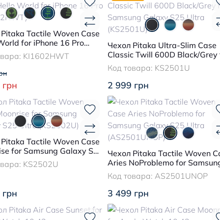
Pitaka Tactile Woven Case
World for iPhone 16 Pro
Чехол Pitaka Ultra-Slim Case
02HWT)
Classic Twill 600D Black/Grey 
овара:
KI1602HWT
Samsung Galaxy S25 Ultra
Код товара:
KS2501U
(KS2501U)
рн
 грн
2 999 грн
Pitaka Tactile Woven Case
ise for Samsung Galaxy S25
Чехол Pitaka Tactile Woven C
 (KS2502U)
Aries NoProblemo for Samsun
овара:
KS2502U
Galaxy S25 Ultra (AS2501UN
Код товара:
AS2501UNOP
 грн
3 499 грн