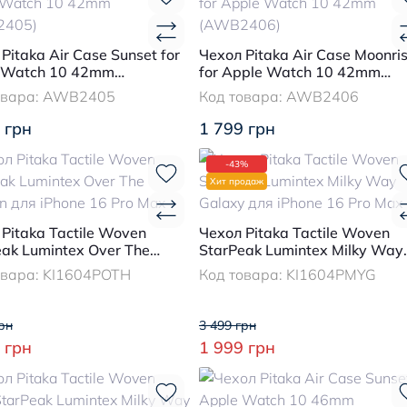
Pitaka Air Case Sunset for
Чехол Pitaka Air Case Moonri
 Watch 10 42mm
for Apple Watch 10 42mm
2405)
(AWB2406)
овара:
AWB2405
Код товара:
AWB2406
 грн
1 799 грн
-43%
Хит продаж
Pitaka Tactile Woven
Чехол Pitaka Tactile Woven
eak Lumintex Over The
StarPeak Lumintex Milky Way
n для iPhone 16 Pro Max
Galaxy для iPhone 16 Pro Ma
овара:
KI1604POTH
Код товара:
KI1604PMYG
рн
3 499 грн
 грн
1 999 грн