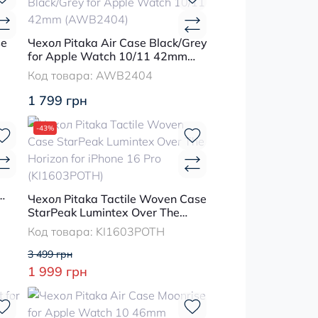
se
Чехол Pitaka Air Case Black/Grey
for Apple Watch 10/11 42mm
(AWB2404)
Код товара:
AWB2404
1 799 грн
-43%
Чехол Pitaka Tactile Woven Case
x
StarPeak Lumintex Over The
Horizon for iPhone 16 Pro
Код товара:
KI1603POTH
(KI1603POTH)
3 499 грн
1 999 грн