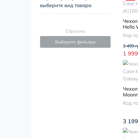
выберите вид товара
Чехол 
Hello 
Сбросить
(KI16
Код т
Выберите фильтры
3 499 г
1 999
Чехол 
Moonr
Ultra
Код т
3 199