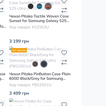
Чехол Pitaka Tactile Woven Case
Sunset for Samsung Galaxy S25
Ultra (KS2503U)
for
Код товара:
KS2503U
3 199 грн
Хит продаж
ase
Чехол Pitaka PinButton Case Plain
g
600D Black/Grey for Samsung
OP)
Galaxy S25 Ultra (PBS2501U)
Код товара:
PBS2501U
3 499 грн