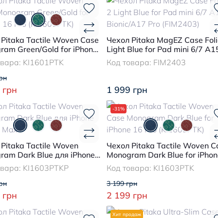
Pitaka Tactile Woven Case
Чехол Pitaka MagEZ Case Foli
ram Green/Gold for iPhone
Light Blue for Pad mini 6/7 A1
 (KI1601PTK)
Bionic/A17 Pro (FIM2403)
овара:
KI1601PTK
Код товара:
FIM2403
рн
 грн
1 999 грн
-31%
Pitaka Tactile Woven
Чехол Pitaka Tactile Woven C
ram Dark Blue для iPhone
Monogram Dark Blue for iPhon
o Max
16 Pro (KI1603PTK)
овара:
KI1603PTKP
Код товара:
KI1603PTK
рн
3 199 грн
 грн
2 199 грн
Хит продаж