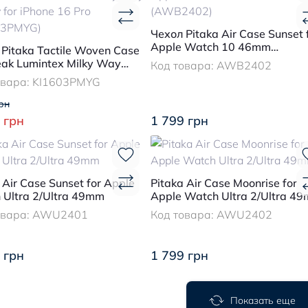
Чехол Pitaka Air Case Sunset 
Apple Watch 10 46mm
Pitaka Tactile Woven Case
(AWB2402)
eak Lumintex Milky Way
Код товара:
AWB2402
 for iPhone 16 Pro
овара:
KI1603PMYG
03PMYG)
рн
 грн
1 799 грн
 Air Case Sunset for Apple
Pitaka Air Case Moonrise for
 Ultra 2/Ultra 49mm
Apple Watch Ultra 2/Ultra 4
овара:
AWU2401
Код товара:
AWU2402
 грн
1 799 грн
Показать еще