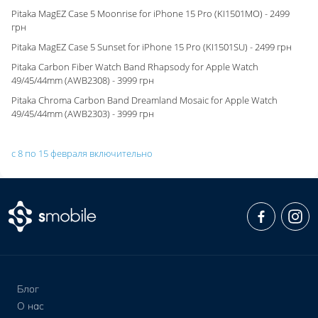
Pitaka MagEZ Case 5 Moonrise for iPhone 15 Pro (KI1501MO) - 2499
грн
Pitaka MagEZ Case 5 Sunset for iPhone 15 Pro (KI1501SU) - 2499 грн
Pitaka Carbon Fiber Watch Band Rhapsody for Apple Watch
49/45/44mm (AWB2308) - 3999 грн
Pitaka Chroma Carbon Band Dreamland Mosaic for Apple Watch
49/45/44mm (AWB2303) - 3999 грн
с 8 по 15 февраля включительно
Блог
О нас