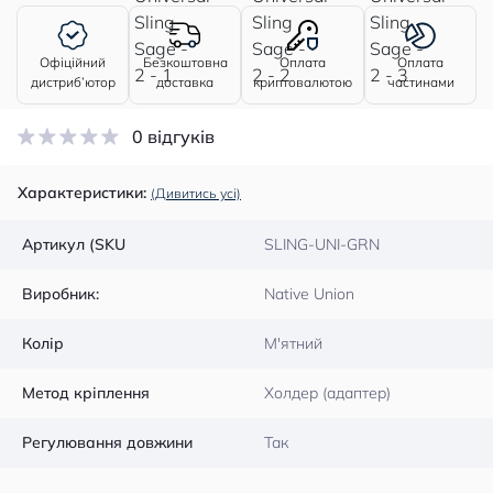
Офіційний
Безкоштовна
Оплата
Оплата
дистриб’ютор
доставка
криптовалютою
частинами
0 відгуків
Характеристики:
(Дивитись усі)
Артикул (SKU
SLING-UNI-GRN
Виробник:
Native Union
Колір
М'ятний
Метод кріплення
Холдер (адаптер)
Регулювання довжини
Так