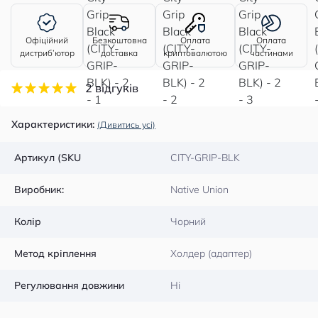
Офіційний
Безкоштовна
Оплата
Оплата
дистриб’ютор
доставка
криптовалютою
частинами
2 відгуків
Характеристики:
(Дивитись усі)
Артикул (SKU
CITY-GRIP-BLK
Виробник:
Native Union
Колір
Чорний
Метод кріплення
Холдер (адаптер)
Регулювання довжини
Ні