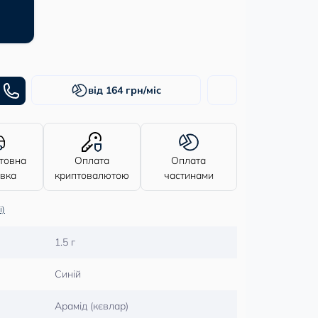
від 164 грн/міс
товна
Оплата
Оплата
авка
криптовалютою
частинами
і)
1.5 г
Синій
Арамід (кєвлар)