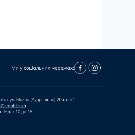
Ми у соціальних мережах:
иїв, вул. Мокра (Кудряшова) 20а, оф.1
i@smobile.ua
н-Нд: з 10 до 18