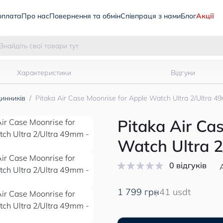
оплата
Про нас
Повернення та обмін
Співпраця з нами
Блог
Акції
Характеристики
Відгуки
инників
Pitaka Air Case Moonrise for Apple Watch Ultra 2/Ultra 
Pitaka Air Ca
Watch Ultra 
0 відгуків
1 799 грн
41 usdt