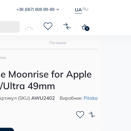
RU
+38 (067) 808 89-89
UA
0
Питання
49mm
se Moonrise for Apple
2/Ultra 49mm
Артикул (SKU)
AWU2402
Виробник:
Pitaka