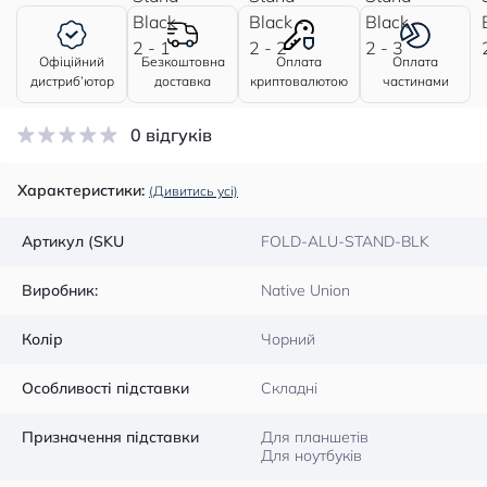
Офіційний
Безкоштовна
Оплата
Оплата
дистриб’ютор
доставка
криптовалютою
частинами
0 відгуків
Характеристики:
(Дивитись усі)
Артикул (SKU
FOLD-ALU-STAND-BLK
Виробник:
Native Union
Колір
Чорний
Особливості підставки
Складні
Призначення підставки
Для планшетів
Для ноутбуків