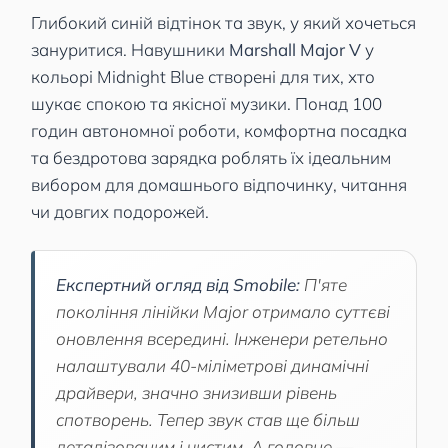
Глибокий синій відтінок та звук, у який хочеться
зануритися. Навушники
Marshall Major V
у
кольорі Midnight Blue створені для тих, хто
шукає спокою та якісної музики. Понад 100
годин автономної роботи, комфортна посадка
та бездротова зарядка роблять їх ідеальним
вибором для домашнього відпочинку, читання
чи довгих подорожей.
Експертний огляд від Smobile:
П'яте
покоління лінійки Major отримало суттєві
оновлення всередині. Інженери ретельно
налаштували 40-міліметрові динамічні
драйвери, значно знизивши рівень
спотворень. Тепер звук став ще більш
деталізованим і чистим. А головне —