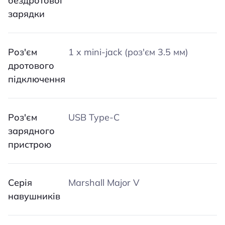
бездротової
зарядки
Роз'єм
1 x mini-jack (роз'єм 3.5 мм)
дротового
підключення
Роз'єм
USB Type-C
зарядного
пристрою
Серія
Marshall Major V
навушників