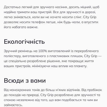
Достатньо легкий для зручного носіння, досить міцний, щоб
надійно тримати ваш пристрій. Все для зручності в дорозі,
легко знімається, коли ви не хочете носити слінг. City Grip
дозволяє носити телефон легше, ніж будь-коли, а впустити
його набагато важче.
Екологічність
Зручний ремінець на 100% виготовлений із переробленого
поліестеру, виготовленого з пластикових пляшок, City Grip —
це спеціально розроблене рішення, яке покращує життя
ваших пристроїв, мінімізуючи наш вплив на планету.
Всюди з вами
Від монохромних тонів до більш м’яких відтінків. Від пробіжок
до походів на природі. City Grip розроблено для зручності та
спокою незалежно від того, що вам подобається та чим ви
займаєтесь.