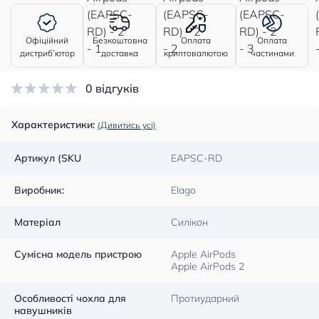
Офіційний
Безкоштовна
Оплата
Оплата
дистриб’ютор
доставка
криптовалютою
частинами
0 відгуків
Характеристики:
(Дивитись усі)
Артикул (SKU
EAPSC-RD
Виробник:
Elago
Матеріал
Силікон
Сумісна модель пристрою
Apple AirPods
Apple AirPods 2
Особливості чохла для
Протиударний
навушників