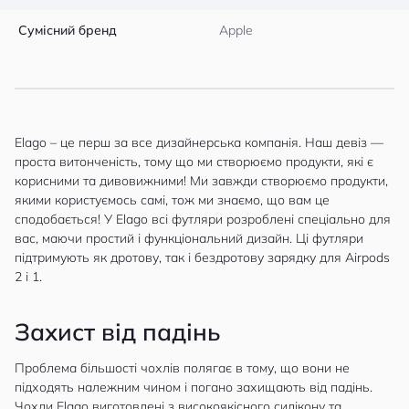
Сумісний бренд
Apple
Elago – це перш за все дизайнерська компанія. Наш девіз —
проста витонченість, тому що ми створюємо продукти, які є
корисними та дивовижними! Ми завжди створюємо продукти,
якими користуємось самі, тож ми знаємо, що вам це
сподобається! У Elago всі футляри розроблені спеціально для
вас, маючи простий і функціональний дизайн. Ці футляри
підтримують як дротову, так і бездротову зарядку для Аirpods
2 і 1.
Захист від падінь
Проблема більшості чохлів полягає в тому, що вони не
підходять належним чином і погано захищають від падінь.
Чохли Elago виготовлені з високоякісного силікону та