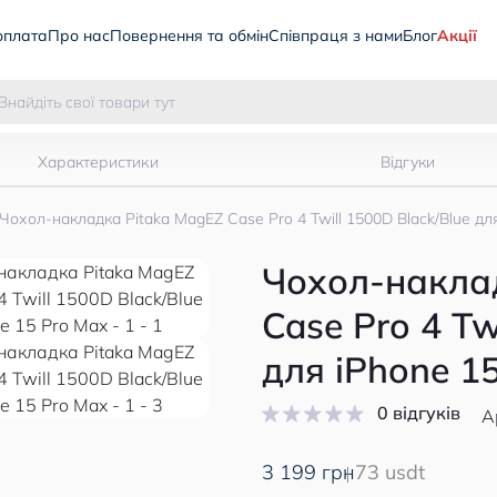
оплата
Про нас
Повернення та обмін
Співпраця з нами
Блог
Акції
Характеристики
Відгуки
Чохол-накладка Pitaka MagEZ Case Pro 4 Twill 1500D Black/Blue дл
Чохол-накла
Case Pro 4 Tw
для iPhone 1
0 відгуків
А
3 199 грн
73 usdt