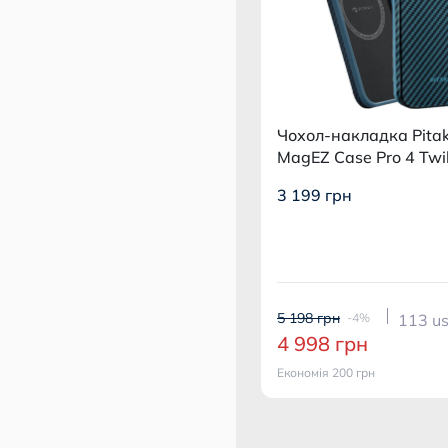
Чохол-накладка Pita
MagEZ Case Pro 4 Twil
1500D Black/Blue для
3 199 грн
15 Pro Max
5 198 грн
-4%
113 u
4 998 грн
Економія 200 грн