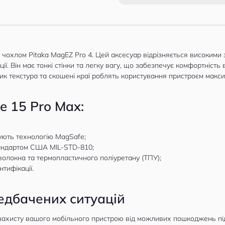
з чохлом Pitaka MagEZ Pro 4. Цей аксесуар відрізняється високими
ї. Він має тонкі стінки та легку вагу, що забезпечує комфортність 
тик текстура та скошені краї роблять користування пристроєм мак
e 15 Pro Max:
мують технологію MagSafe;
тандартом США MIL-STD-810;
волокна та термопластичного поліуретану (ТПУ);
тифікації.
едбачених ситуацій
захисту вашого мобільного пристрою від можливих пошкоджень пі