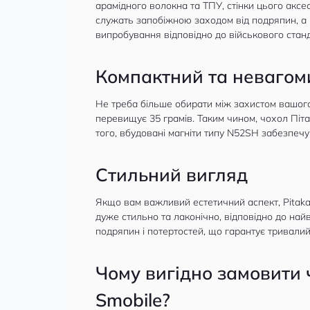
арамідного волокна та ТПУ, стінки цього акс
служать запобіжною заходом від подряпин, а ш
випробування відповідно до військового ста
Компактний та невагом
Не треба більше обирати між захистом вашого 
перевищує 35 грамів. Таким чином, чохол Піт
того, вбудовані магніти типу N52SH забезпечу
Стильний вигляд
Якщо вам важливий естетичний аспект, Pitaka 
дуже стильно та лаконічно, відповідно до найв
подряпин і потертостей, що гарантує тривали
Чому вигідно замовити 
Smobile?