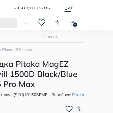
RU
+38 (067) 808 89-89
UA
0
Питання
я iPhone 15 Pro Max
дка Pitaka MagEZ
ill 1500D Black/Blue
5 Pro Max
ртикул (SKU)
KI1508PMP
Виробник:
Pitaka