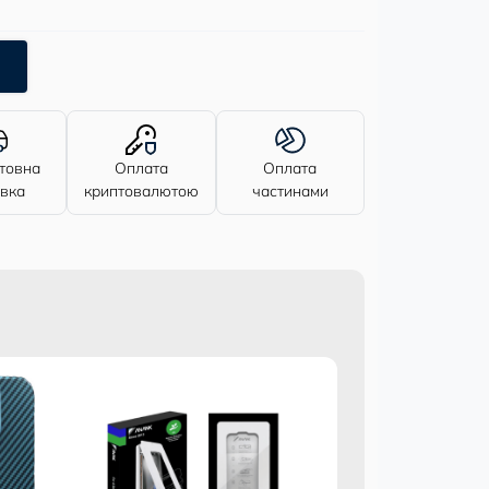
товна
Оплата
Оплата
авка
криптовалютою
частинами