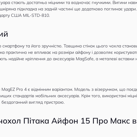
есуара стають достатньо міцними та водночас гнучкими. Вигини нав
кіряна підкладка на задній частині ще додатково поглинає удари.
ндарту США MIL-STD-810.
ий
смартфону та його зручністю. Товщина стінок цього чохла становит
ака практично не впливає на розміри айфону і дозволяє користува
ють надійне кріплення до аксесуарів MagSafe, а металеві вставки н
MagEZ Pro 4 є відмінним варіантом. Модель з візерунком, що поєдн
ищих стандартів мобільних аксесуарів. Крім того, використані міцн
й бездоганний вигляд пристрою.
чохол Пітака Айфон 15 Про Макс в