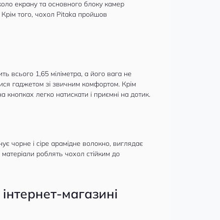
коло екрану та основного блоку камер
 Крім того, чохол Pitaka пройшов
ь всього 1,65 міліметра, а його вага не
тися гаджетом зі звичним комфортом. Крім
а кнопках легко натискати і приємні на дотик.
ує чорне і сіре арамідне волокно, виглядає
і матеріали роблять чохол стійким до
 інтернет-магазині