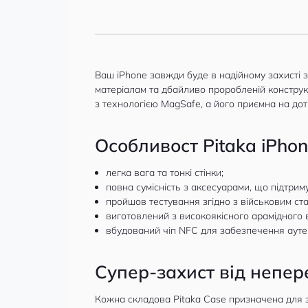
Ваш iPhone завжди буде в надійному захисті 
матеріалам та дбайливо проробленій конструкці
з технологією MagSafe, а його приємна на до
Особливост Pitaka iPhon
легка вага та тонкі стінки;
повна сумісність з аксесуарами, що підтри
пройшов тестування згідно з військовим с
виготовлений з високоякісного арамідного 
вбудований чіп NFC для забезпечення аутен
Супер-захист від непер
Кожна складова Pitaka Case призначена для 