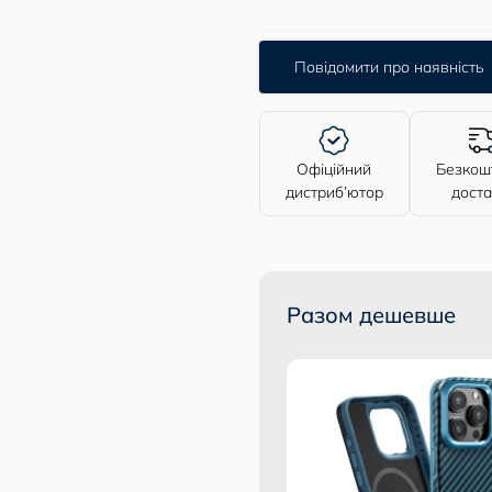
Повідомити про наявність
Офіційний
Безкош
дистриб’ютор
дост
Разом дешевше