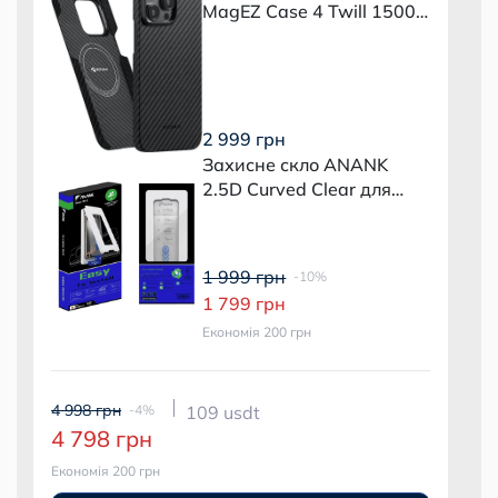
MagEZ Case 4 Twill 1500D
Black/Grey для iPhone 15
Pro
2 999 грн
Захисне скло ANANK
2.5D Curved Clear для
iPhone 15 Pro (2 шт.) з
монтажним боксом
1 999 грн
-10%
1 799 грн
Економія 200 грн
4 998 грн
-4%
109 usdt
4 798 грн
Економія 200 грн