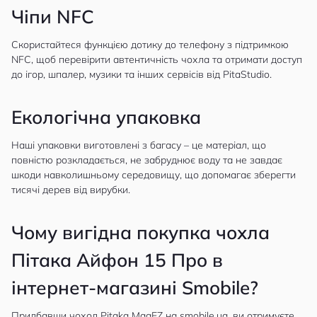
Чіпи NFC
Скористайтеся функцією дотику до телефону з підтримкою
NFC, щоб перевірити автентичність чохла та отримати доступ
до ігор, шпалер, музики та інших сервісів від PitaStudio.
Екологічна упаковка
Наші упаковки виготовлені з багасу – це матеріал, що
повністю розкладається, не забруднює воду та не завдає
шкоди навколишньому середовищу, що допомагає зберегти
тисячі дерев від вирубки.
Чому вигідна покупка чохла
Пітака Айфон 15 Прo в
інтернет-магазині Smobile?
Придбавши чохол Pitaka MagEZ на
smobile.ua
, ви отримуєте