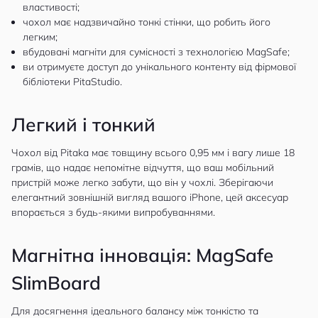
властивості;
чохол має надзвичайно тонкі стінки, що робить його
легким;
вбудовані магніти для сумісності з технологією MagSafe;
ви отримуєте доступ до унікального контенту від фірмової
бібліотеки PitaStudio.
Легкий і тонкий
Чохол від Pitaka має товщину всього 0,95 мм і вагу лише 18
грамів, що надає непомітне відчуття, що ваш мобільний
пристрій може легко забути, що він у чохлі. Зберігаючи
елегантний зовнішній вигляд вашого iPhone, цей аксесуар
впорається з будь-якими випробуваннями.
Магнітна інновація: MagSafe
SlimBoard
Для досягнення ідеального балансу між тонкістю та