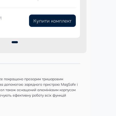
t
Купити комплект
Glaze покращено прозорим тришаровим
 за допомогою зарядного пристрою MagSafe і
охол також оснащений алюмінієвим корпусом
печують ефективну роботу всіх функцій