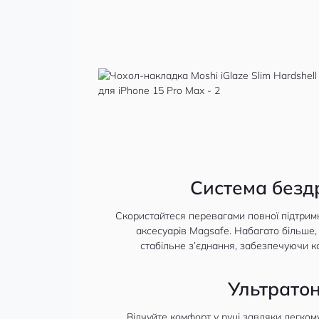
Система безд
Скористайтеся перевагами повної підтримк
аксесуарів Magsafe. Набагато більше,
стабільне з’єднання, забезпечуючи к
Ультрато
Відчуйте комфорт у руці завдяки легком