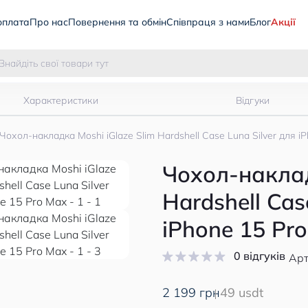
оплата
Про нас
Повернення та обмін
Співпраця з нами
Блог
Акції
Характеристики
Відгуки
Чохол-накладка Moshi iGlaze Slim Hardshell Case Luna Silver для i
Чохол-наклад
Hardshell Cas
iPhone 15 Pr
0 відгуків
Арт
2 199 грн
49 usdt