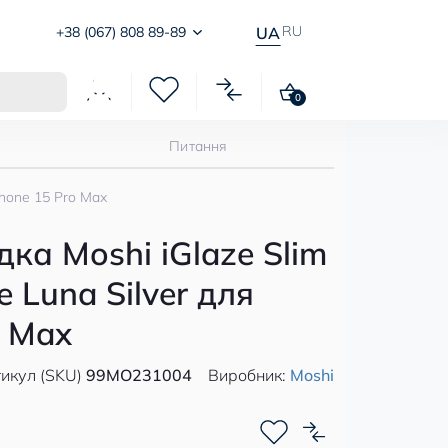
RU
+38 (067) 808 89-89
UA
0
Питання
Phone 15 Pro Max
ка Moshi iGlaze Slim
e Luna Silver для
o Max
икул (SKU)
99MO231004
Виробник:
Moshi