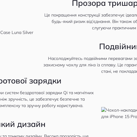
Прозора тришар
Це покращення конструкції забезпечує ідеал
будь-який ризик від’єднання. Він також об
слугуючи практичним 
Подвійни
Насолоджуйтесь подвійними перевагами за
захисному чохлу для лінз із сплаву. Це гаран
стані, не поклада
ротової зарядки
и систем бездротової зарядки Qi та магнітних
 ніж зручність, це забезпечує безпечне та
омплексну та зручну роботу користувача.
нкий дизайн
у та тонкому дизайну. Висока прозорість ще