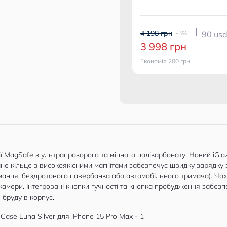
4 198 грн
-5%
90 usd
3 998 грн
Економія 200 грн
сії MagSafe з ультрапрозорого та міцного полікарбонату. Новий i
ане кільце з високоякісними магнітами забезпечує швидку зарядку
аманця, бездротового павербанка або автомобільного тримача). Ч
камери. Інтегровані кнопки гучності та кнопка пробудження забез
бруду в корпус.