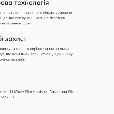
ова технологія
ьне кріплення магнітного кільця, усуваючи
іцяє, що візерунок ніколи не зітреться,
і естетичним цілям.
й захист
хисту та точного вирівнювання завдяки
тує, що ваші лінзи залишаться у відмінному
ючись на клей.