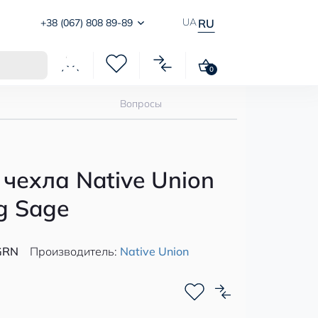
UA
+38 (067) 808 89-89
RU
0
Вопросы
чехла Native Union
ng Sage
GRN
Производитель:
Native Union