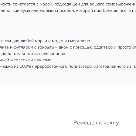
ность сочетается с модой, подходящей для вашего самовыражения
 плечо, как бусы или любым способом, который вам больше всего н
 дном для любой марки и модели смартфона.
йте к футлярам с закрытым дном с помощью адаптера и просто отс
для длительного использования.
ной и толстыми лямками.
ешка из 100% переработанного полиэстера, изготовленного из п
Ремешок к чехлу