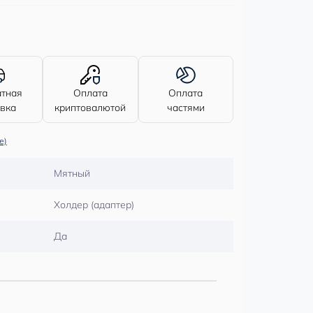
атная
Оплата
Оплата
авка
криптовалютой
частями
е)
Мятный
Холдер (адаптер)
Да