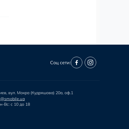
Соц сети:
иев, вул. Мокра (Кудряшова) 20а, оф.1
i@smobile.ua
н-Вс: с 10 до 18