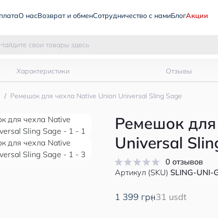
плата
О нас
Возврат и обмен
Сотрудничество с нами
Блог
Акции
Характеристики
Отзывы
ы
Ремешок для чехла Native Union Universal Sling Sage
Ремешок для 
Universal Sli
0 отзывов
Артикул (SKU)
SLING-UNI-
1 399 грн
31 usdt