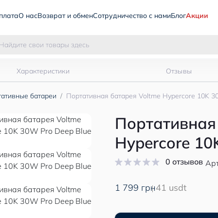
плата
О нас
Возврат и обмен
Сотрудничество с нами
Блог
Акции
Характеристики
Отзывы
ативные батареи
Портативная батарея Voltme Hypercore 10K 3
Портативная
Hypercore 10
0 отзывов
Арт
1 799 грн
41 usdt