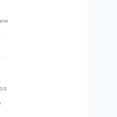
теля
3.0
в