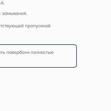
A.
х замыканий.
етствующей пропускной
лять повербанк полностью