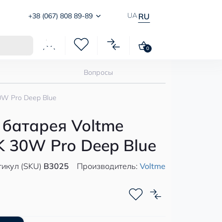
UA
+38 (067) 808 89-89
RU
0
Вопросы
0W Pro Deep Blue
 батарея Voltme
K 30W Pro Deep Blue
икул (SKU)
B3025
Производитель:
Voltme