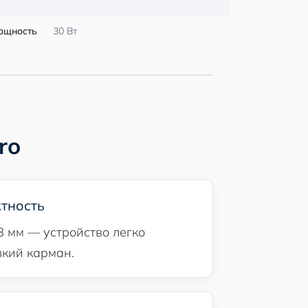
ощность
30 Вт
ro
тность
8 мм — устройство легко
зкий карман.