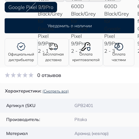
Google Pixel 9/9Pro
Уведомить о наличии
Официальный
Бесплатная
Оплата
Оплата
дистрибьютор
доставка
криптовалютой
частями
0 отзывов
Характеристики:
(Смотреть все)
Артикул (SKU
GPB2401
Производитель:
Pitaka
Материал
Арамид (кевлар)