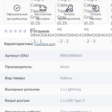
Официальный
Бесплатная
Оплата
Оплата
дистрибьютор
доставка
криптовалютой
частями
0 отзывов
Характеристики:
(Смотреть все)
Артикул (SKU
99MO084043
Производитель:
Moshi
Вид товара
Кабель
Выходные разъемы
1 х Lightning
Вхідні роз'єми
1 x USB Type-C
Назначение кабеля/
Для смартфонов и