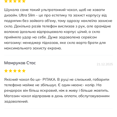
Шукала саме такий ультратонкий чохол, щоб не ховати
дизайн. Ultra Slim - це про естетику та захист корпусу від
подряпин без зайвого об'єму, тому одразу наклеїла захисне
скло. Декілька разів телефон вислизав з рук, але арамідне
волокно ідеально відпрацювало корпус цілий, а скло
прийняло удар на себе. Дуже задоволена сервісом
магазину: менеджер підказав, яке скло варто брати для
максимального захисту екрана.
Мамруков Стас
21.12.2025
Якісний чохол бо це- PITAKA. В руці не слизький, габарити
телефона майже не збільшує. Є один нюанс- колір. На
рендерах він більш яскравий, ніж в живу і більше жовтить.
Магазин чохол відправив в день оплати, обслуговуванням
задоволений.