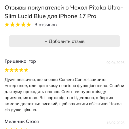
Отзывы покупателей о Чехол Pitaka Ultra-
Slim Lucid Blue для iPhone 17 Pro
3 отзывов
+ Добавить отзыв
Гриценко Ігор
02.04.2026
Дуже незвично, що кнопка Camera Control закрита
матеріалом, але при цьому повністю функціональна. Свайпи
для зуму проходять плавно. Сама текстура аріміду
приємна, матова. Всі порти підігнані ідеально, а бортик
камери достатньо високий, щоб захистити об'єктиви. Чохол
сів дуже щільно.
Мельник Стася
16.02.2026