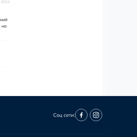
.2024
ьний
 на
Соц сети: