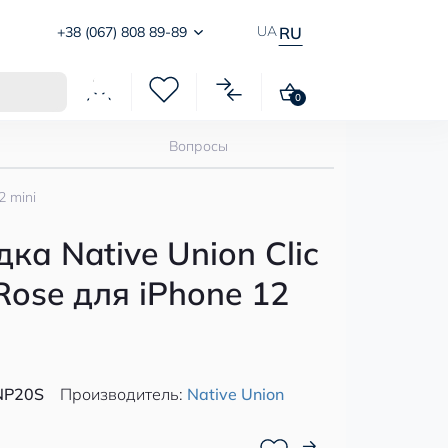
UA
+38 (067) 808 89-89
RU
0
Вопросы
2 mini
ка Native Union Clic
Rose для iPhone 12
NP20S
Производитель:
Native Union