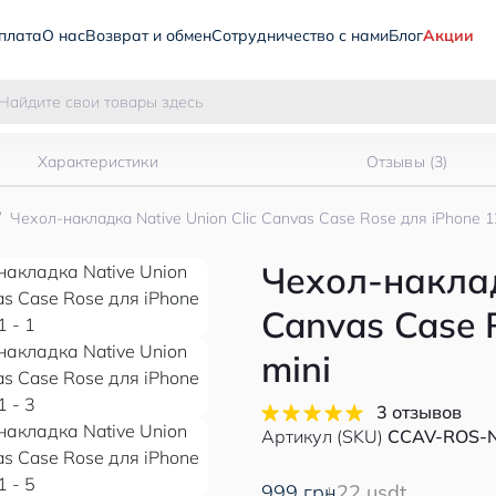
плата
О нас
Возврат и обмен
Сотрудничество с нами
Блог
Акции
Характеристики
Отзывы (3)
Чехол-накладка Native Union Clic Canvas Case Rose для iPhone 1
Чехол-наклад
Canvas Case 
mini
3 отзывов
Артикул (SKU)
CCAV-ROS-
999 грн
22 usdt