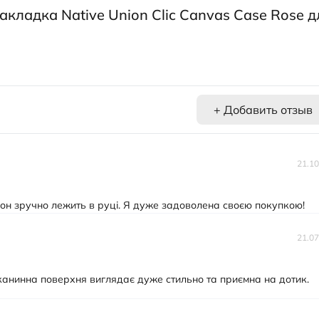
кладка Native Union Clic Canvas Case Rose д
+ Добавить отзыв
21.10
фон зручно лежить в руці. Я дуже задоволена своєю покупкою!
21.07
Тканинна поверхня виглядає дуже стильно та приємна на дотик.