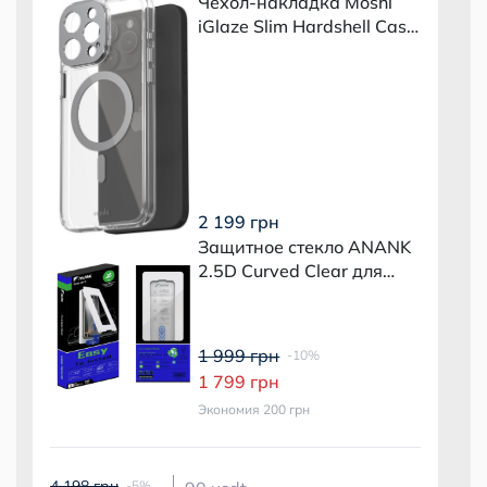
Чехол-накладка Moshi
iGlaze Slim Hardshell Case
Meteorite Gray для iPhone
15 Pro Max
2 199 грн
Защитное стекло ANANK
2.5D Curved Clear для
iPhone 15 Pro Max (2 шт.) с
монтажным боксом
1 999 грн
-10%
1 799 грн
Экономия 200 грн
4 198 грн
-5%