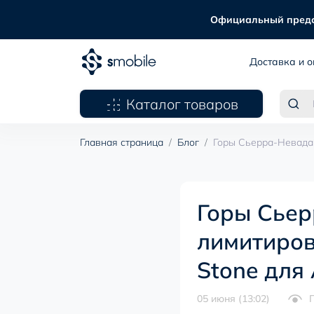
Официальный предста
Доставка и о
Каталог товаров
Главная страница
Блог
Горы Сьерра-Невада 
Горы Сьер
лимитиров
Stone для
05 июня (13:02)