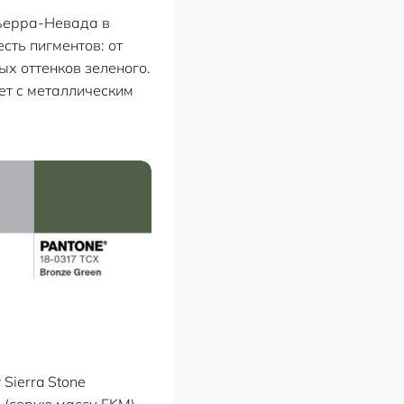
Сьерра-Невада в
сть пигментов: от
ых оттенков зеленого.
ет с металлическим
Sierra Stone
 (серую массу FKM)