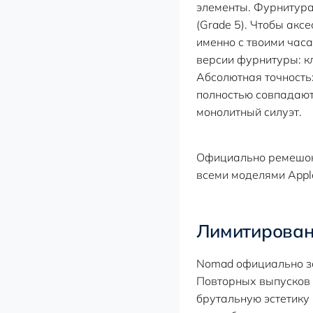
элементы. Фурнитура 
(Grade 5). Чтобы акс
именно с твоими час
версии фурнитуры: кл
Абсолютная точность:
полностью совпадают
монолитный силуэт.
Официально ремешок 
всеми моделями Apple
Лимитирован
Nomad официально зая
Повторных выпусков э
брутальную эстетику 