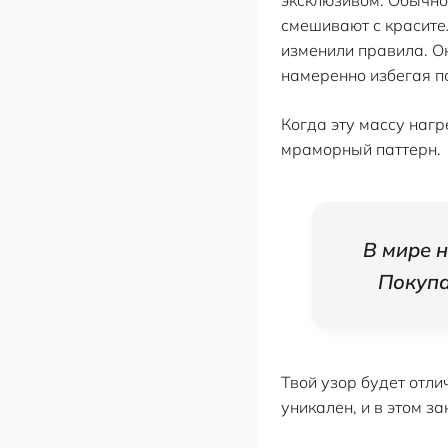
смешивают с красител
изменили правила. О
намеренно избегая по
Когда эту массу наг
мраморный паттерн.
В мире н
Покупа
Твой узор будет отли
уникален, и в этом з