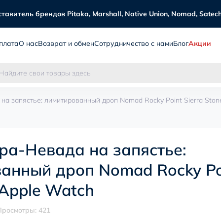
витель брендов Pitaka, Marshall, Native Union, Nomad, Satechi
плата
О нас
Возврат и обмен
Сотрудничество с нами
Блог
Акции
на запястье: лимитированный дроп Nomad Rocky Point Sierra Ston
ра-Невада на запястье:
анный дроп Nomad Rocky Poi
 Apple Watch
Просмотры: 421