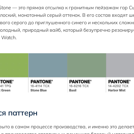
 Stone — это прямая отсылка к гранитным пейзажам гор 
лоский, монотонный серый оттенок. В его состав входят ше
ового серого до приглушенного синего и нескольких сложн
холодный, природный вайб, который безупречно резониру
 Watch.
ся паттерн
ыто в самом процессе производства, и именно это делает 
 в производстве спортивных ремешков базовый материал