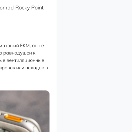
 матовый FKM, он не
но равнодушен к
ные вентиляционные
ировок или походов в