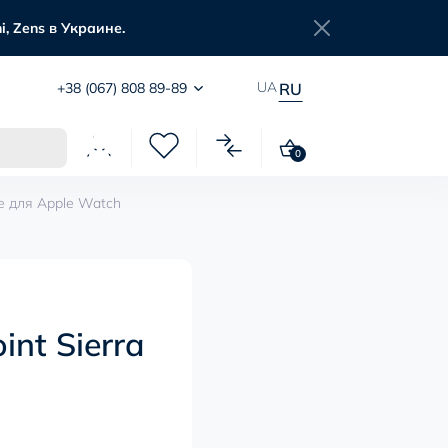
, Zens в Украине.
UA
+38 (067) 808 89-89
RU
0
e для Apple Watch
nt Sierra