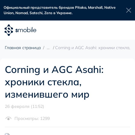
Официальный представитель брендов Pitaka, Marshall, Native
Union, Nomad, Satechi, Zens в Украине.
Главная страница
Corning и AGC Asahi: хроники стекла, 
Corning и AGC Asahi:
хроники стекла,
изменившего мир
26 февраля (11:52)
Просмотры: 1299