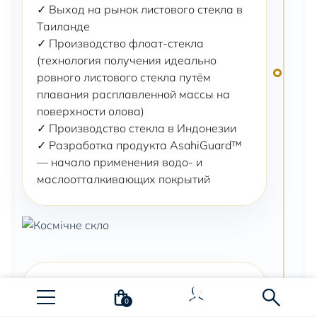
✓ Выход на рынок листового стекла в
Таиланде
✓ Производство флоат-стекла
(технология получения идеально
ровного листового стекла путём
плавания расплавленной массы на
поверхности олова)
✓ Производство стекла в Индонезии
✓ Разработка продукта AsahiGuard™
— начало применения водо- и
маслоотталкивающих покрытий
1981-1985
0
ОТ ЛАБОРАТОРИИ К МИРОВОМУ РЫНКУ