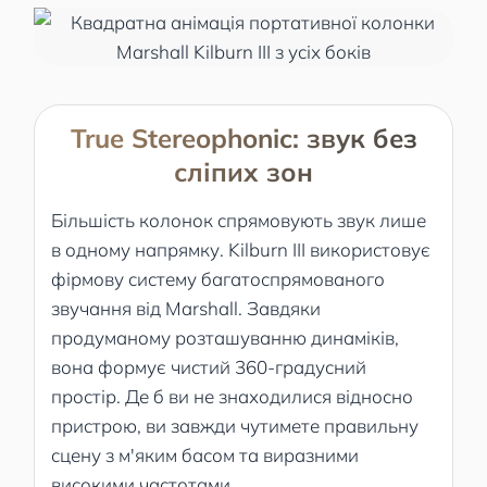
True Stereophonic: звук без
сліпих зон
Більшість колонок спрямовують звук лише
в одному напрямку. Kilburn III використовує
фірмову систему багатоспрямованого
звучання від Marshall. Завдяки
продуманому розташуванню динаміків,
вона формує чистий 360-градусний
простір. Де б ви не знаходилися відносно
пристрою, ви завжди чутимете правильну
сцену з м'яким басом та виразними
високими частотами.