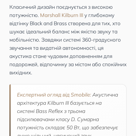
Класичний дизайн поєднується з високою
потужністю.
Marshall Kilburn III
у глибокому
відтінку Black and Brass створена для тих, хто
шукає ідеальний баланс між якістю звуку та
мобільністю. Завдяки системі 360-градусного
звучання та видатній автономності, ця
акустика стане чудовим доповненням для
подорожей, відпочинку за містом або спокійних
вихідних.
Експертний огляд від Smobile:
Акустична
архітектура Kilburn III базується на
системі Bass Reflex з трьома
підсилювачами класу D. Сумарна
потужність складає 50 Вт, що забезпечує
дуже щільний, насичений звук.