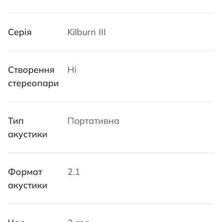
Серія
Kilburn III
Створення
Ні
стереопари
Тип
Портативна
акустики
Формат
2.1
акустики