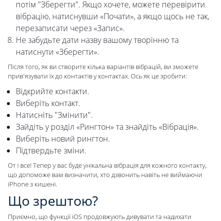
потім "Зберегти". Якщо хочете, можете перевірити
вібрацію, натиснувши «Почати», а якщо щось не так,
перезаписати через «Запис».
Не забудьте дати назву вашому творінню та
натиснути «Зберегти».
Після того, як ви створите кілька варіантів вібрацій, ви зможете
прив'язувати їх до контактів у контактах. Ось як це зробити:
Відкрийте контакти.
Виберіть контакт.
Натисніть "Змінити".
Зайдіть у розділ «Рингтон» та знайдіть «Вібрація».
Виберіть новий рингтон.
Підтвердьте зміни.
От і все! Тепер у вас буде унікальна вібрація для кожного контакту,
що допоможе вам визначити, хто дзвонить навіть не виймаючи
iPhone з кишені.
Що зрештою?
Приємно, що функції iOS продовжують дивувати та надихати