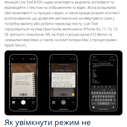
Функція Live Text в iOS надає можливість виділяти, копіювати та
взаємодіяти з текстом на зображеннях та відео. Вона розширює
свої можливості та працює з відео, а також краще розуміє контекст
розпізнавання, що дозволяє автоматично конвертувати суми у
потрібну валюту або робити переклад тексту. Live Text
підтримується на ряді пристроїв, включаючи iPhone XS, 11, 12, 13,
SE третього покоління, XR, на iPad з процесором A12 Bionic та
новішими версіями, а також на комп'ютерах Mac з процесорами
Apple Silicon.
Як увімкнути режим не