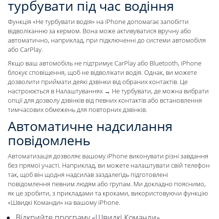
турбувати під час водіння
Функція «Не турбувати водія» на iPhone допомагає запобігти
відволіканню за кермом. Вона може активуватися вручну або
автоматично, наприклад, при підключенні до системи автомобіля
або CarPlay.
Якщо ваш автомобіль не підтримує CarPlay або Bluetooth, iPhone
блокує сповіщення, щоб не відволікати водія. Однак, ви можете
дозволити приймати деякі дзвінки від обраних контактів. Це
настроюється в Налаштуваннях → Не турбувати, де можна вибрати
опції для дозволу дзвінків від певних контактів або встановлення
тимчасових обмежень для повторних дзвінків.
Автоматичне надсилання
повідомлень
Автоматизація дозволяє вашому iPhone виконувати різні завдання
без прямої участі. Наприклад, ви можете налаштувати свій телефон
так, щоб він щодня надсилав заздалегідь підготовлені
повідомлення певним людям або групам. Ми докладно пояснимо,
як це зробити, з прикладами та кроками, використовуючи функцію
«Швидкі Команди» на вашому iPhone.
Відкрийте програму «Швидкі Команди».