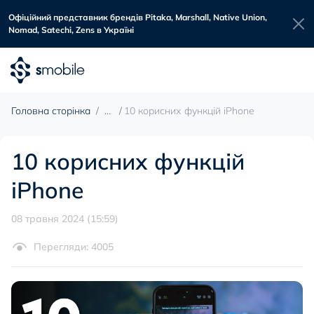
Офіційний представник брендів Pitaka, Marshall, Native Union,
Nomad, Satechi, Zens в Україні
Головна сторінка
10 корисних функцій iPhone
10 корисних функцій
iPhone
08 травня 2024 (15:59)
Перегляди: 4005