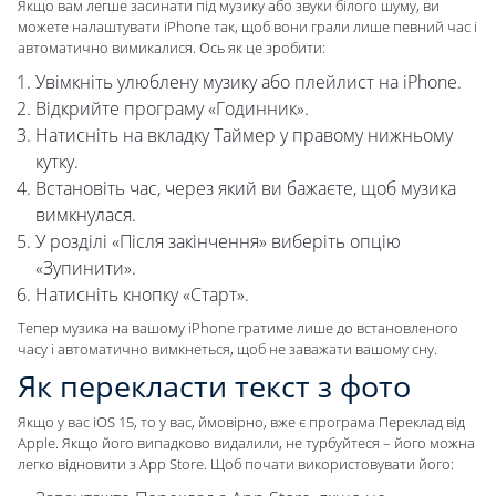
Якщо вам легше засинати під музику або звуки білого шуму, ви
можете налаштувати iPhone так, щоб вони грали лише певний час і
автоматично вимикалися. Ось як це зробити:
Увімкніть улюблену музику або плейлист на iPhone.
Відкрийте програму «Годинник».
Натисніть на вкладку Таймер у правому нижньому
кутку.
Встановіть час, через який ви бажаєте, щоб музика
вимкнулася.
У розділі «Після закінчення» виберіть опцію
«Зупинити».
Натисніть кнопку «Старт».
Тепер музика на вашому iPhone гратиме лише до встановленого
часу і автоматично вимкнеться, щоб не заважати вашому сну.
Як перекласти текст з фото
Якщо у вас iOS 15, то у вас, ймовірно, вже є програма Переклад від
Apple. Якщо його випадково видалили, не турбуйтеся – його можна
легко відновити з App Store. Щоб почати використовувати його: