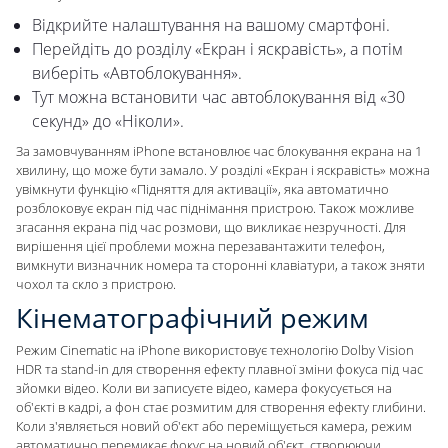
Відкрийте налаштування на вашому смартфоні.
Перейдіть до розділу «Екран і яскравість», а потім
виберіть «Автоблокування».
Тут можна встановити час автоблокування від «30
секунд» до «Ніколи».
За замовчуванням iPhone встановлює час блокування екрана на 1
хвилину, що може бути замало. У розділі «Екран і яскравість» можна
увімкнути функцію «Підняття для активації», яка автоматично
розблоковує екран під час піднімання пристрою. Також можливе
згасання екрана під час розмови, що викликає незручності. Для
вирішення цієї проблеми можна перезавантажити телефон,
вимкнути визначник номера та сторонні клавіатури, а також зняти
чохол та скло з пристрою.
Кінематографічний режим
Режим Cinematic на iPhone використовує технологію Dolby Vision
HDR та stand-in для створення ефекту плавної зміни фокуса під час
зйомки відео. Коли ви записуєте відео, камера фокусується на
об'єкті в кадрі, а фон стає розмитим для створення ефекту глибини.
Коли з'являється новий об'єкт або переміщується камера, режим
автоматично перемикає фокус на новий об'єкт, створюючи