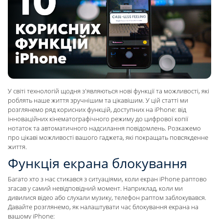
У світі технологій щодня з'являються нові функції та можливості, які
роблять наше життя зручнішим та цікавішим. У цій статті ми
розглянемо ряд корисних функцій, доступних на iPhone: від
інноваційних кінематографічного режиму до цифрової копії
нотаток та автоматичного надсилання повідомлень. Розкажемо
про цікаві можливості вашого гаджета, які покращать повсякденне
життя.
Функція екрана блокування
Багато хто з нас стикався з ситуаціями, коли екран iPhone раптово
згасав у самий невідповідний момент. Наприклад, коли ми
дивилися відео або слухали музику, телефон раптом заблокувався.
Давайте розглянемо, як налаштувати час блокування екрана на
вашому iPhone: