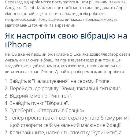
Переклад від Apple може поступатися іншим рішенням, таким як
Google та DeepL. Можливо, це пов'язано з тим, що додаток Apple
відносно новий і ще не встиг набрати досвід роботи з
нейромережами. Тому в деяких випадках переклади можуть
здатися менш точними та виразними.
Як настроїти свою вібрацію на
iPhone
На iOS вже не перший рік є класна фішка, яка дозволяє створювати
унікальні малюнки вібрації та прив'язувати їх до рингтонів. Це
знадобиться, щоб визначати, хто дзвонить, навіть якщо ви не
дивитеся на екран iPhone. Давайте розберемося, як це зробити:
Зайдіть в "Налаштування" на своєму iPhone.
Перейдіть до розділу "Звуки, тактильні сигнали".
Відкрийте меню "Рингтон".
Знайдіть пункт "Вібрація".
Тут оберіть «Створити вібрацію».
Тепер просто торкніться екрана у потрібному ритмі,
щоб створити свій унікальний малюнок вібрації.
Коли закінчите, натисніть спочатку "Зупинити", а