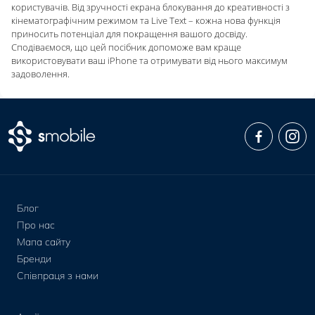
користувачів. Від зручності екрана блокування до креативності з
кінематографічним режимом та Live Text – кожна нова функція
приносить потенціал для покращення вашого досвіду.
Сподіваємося, що цей посібник допоможе вам краще
використовувати ваш iPhone та отримувати від нього максимум
задоволення.
Блог
Про нас
Мапа сайту
Бренди
Співпраця з нами