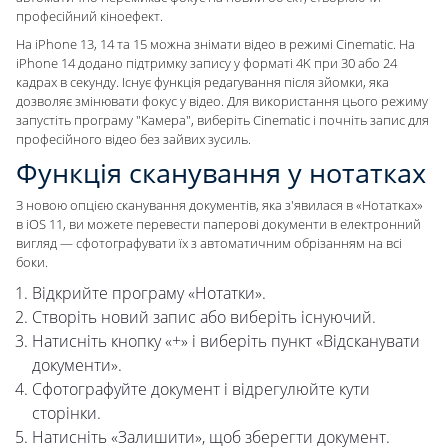
професійний кіноефект.
На iPhone 13, 14 та 15 можна знімати відео в режимі Cinematic. На
iPhone 14 додано підтримку запису у форматі 4K при 30 або 24
кадрах в секунду. Існує функція редагування після зйомки, яка
дозволяє змінювати фокус у відео. Для використання цього режиму
запустіть програму "Камера", виберіть Cinematic і почніть запис для
професійного відео без зайвих зусиль.
Функція сканування у нотатках
З новою опцією сканування документів, яка з'явилася в «Нотатках»
в iOS 11, ви можете перевести паперові документи в електронний
вигляд — сфотографувати їх з автоматичним обрізанням на всі
боки.
Відкрийте програму «Нотатки».
Створіть новий запис або виберіть існуючий.
Натисніть кнопку «+» і виберіть пункт «Відсканувати
документи».
Сфотографуйте документ і відрегулюйте кути
сторінки.
Натисніть «Залишити», щоб зберегти документ.