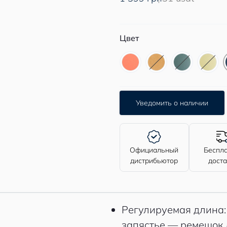
Цвет
Уведомить о наличии
Официальный
Беспл
дистрибьютор
дост
Регулируемая длина: 
запястье — ремешок 