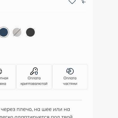
атная
Оплата
Оплата
авка
криптовалютой
частями
через плечо, на шее или на
легко адаптируется под твой