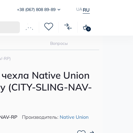
UA
+38 (067) 808 89-89
RU
0
Вопросы
AV-RP)
чехла Native Union
avy (CITY-SLING-NAV-
-NAV-RP
Производитель:
Native Union