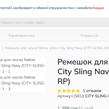
плата
О нас
Возврат и обмен
Сотрудничество с нами
Блог
Акции
Характеристики
Отзывы (1)
ы
Ремешок для чехла Native Union City Sling Navy (CITY-SLING-N
Ремешок для 
City Sling N
RP)
1 отзывов
Артикул (SKU)
CITY-SLING
1 399 грн
31 usdt