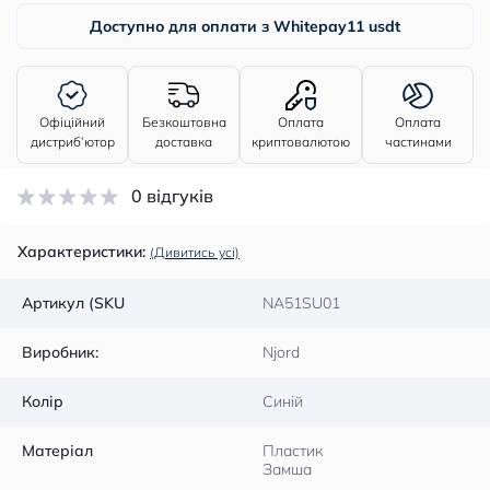
Доступно для оплати з Whitepay
11 usdt
Офіційний
Безкоштовна
Оплата
Оплата
дистриб’ютор
доставка
криптовалютою
частинами
0 відгуків
Характеристики:
(Дивитись усі)
Артикул (SKU
NA51SU01
Виробник:
Njord
Колір
Синій
Матеріал
Пластик
Замша