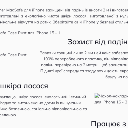
her MagSafe для iPhone захищені від падінь із висоти 2 м і вигото
иготовлені з екологічно чистої шкіри лосося, виготовленої з ну
ікальне відчуття на дотик. Зберігайте свій iPhone у безпеці стильн
Захист від падін
Завдяки товщині лише 2 мм цей кейс забезпеч
100% переробленого пластику, він відповіда
падінь перевірено на 2 метри, щоб захистити
Підняті краї спереду та ззаду захищають екра
бруду на п
 шкіра лосося
вуглецю, шкіра лосося, екологічний і етичний
 Гладка та витончена на дотик із вишуканим
ічно безпечною, соціально відповідальною та
овленою.
Працює з