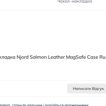
Чохол-накладка
кладка Njord Salmon Leather MagSafe Case Ru
Написати Відгук
товар, станьте першим і поділіться враженнями.