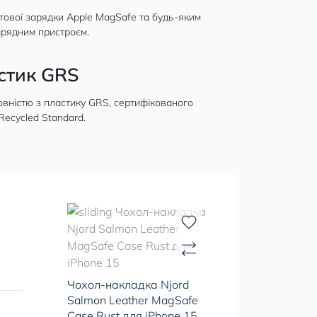
тової зарядки Apple MagSafe та будь-яким
арядним пристроєм.
стик GRS
повністю з пластику GRS, сертифікованого
Recycled Standard.
Чохол-накладка Njord
Salmon Leather MagSafe
Case Rust для iPhone 15