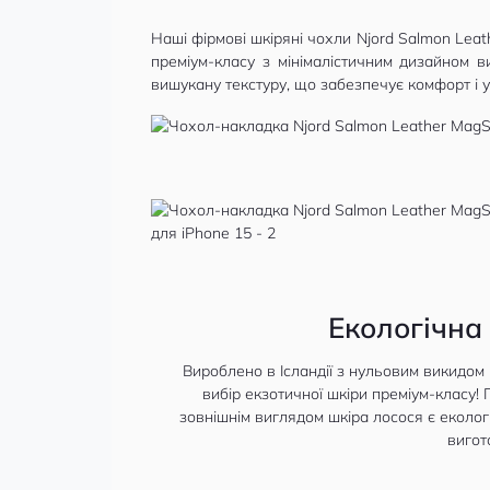
Наші фірмові шкіряні чохли Njord Salmon Leat
преміум-класу з мінімалістичним дизайном в
вишукану текстуру, що забезпечує комфорт і ун
Екологічна
Вироблено в Ісландії з нульовим викидом 
вибір екзотичної шкіри преміум-класу!
зовнішнім виглядом шкіра лосося є еколог
вигот