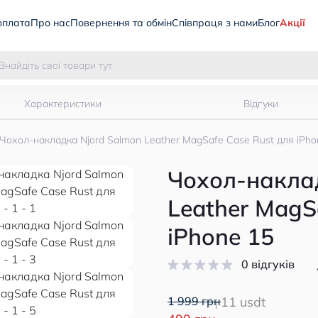
оплата
Про нас
Повернення та обмін
Співпраця з нами
Блог
Акції
Характеристики
Відгуки
Чохол-накладка Njord Salmon Leather MagSafe Case Rust для iPho
Чохол-накла
Leather MagS
iPhone 15
0 відгуків
1 999 грн
11 usdt