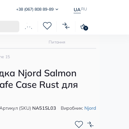
RU
+38 (067) 808 89-89
UA
0
Питання
ne 15
дка Njord Salmon
afe Case Rust для
Артикул (SKU)
NA51SL03
Виробник:
Njord