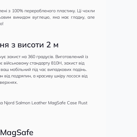
влені з 100% переробленого пластику. Ці чохли
льовим викидом вуглецю, яка має гладку, але
о!
ня з висоти 2 м
ує захист на 360 градусів. Виготовлений із
є військовому стандарту 810H, захист від
 ваш мобільний під час випадкових падінь.
н від подряпин, а красиву шкіру лосося від
оверхнях.
 MagSafe