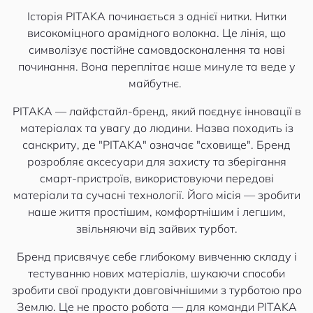
Історія PITAKA починається з однієї нитки. Нитки
високоміцного арамідного волокна. Це лінія, що
символізує постійне самовдосконалення та нові
починання. Вона переплітає наше минуле та веде у
майбутнє.
PITAKA — лайфстайл-бренд, який поєднує інновації в
матеріалах та увагу до людини. Назва походить із
санскриту, де "PITAKA" означає "сховище". Бренд
розробляє аксесуари для захисту та зберігання
смарт-пристроїв, використовуючи передові
матеріали та сучасні технології. Його місія — зробити
наше життя простішим, комфортнішим і легшим,
звільняючи від зайвих турбот.
Бренд присвячує себе глибокому вивченню складу і
тестуванню нових матеріалів, шукаючи способи
зробити свої продукти довговічнішими з турботою про
Землю. Це не просто робота — для команди PITAKA