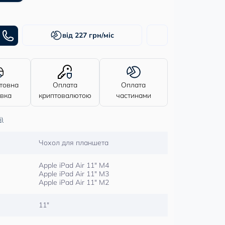
від 227 грн/міс
товна
Оплата
Оплата
авка
криптовалютою
частинами
і)
Чохол для планшета
Apple iPad Air 11″ M4
Apple iPad Air 11″ M3
Apple iPad Air 11″ M2
11″