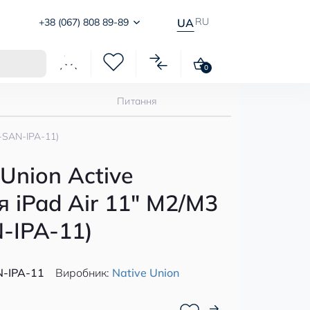
RU
+38 (067) 808 89-89
UA
0
Питання
E-SAN-IPA-11)
Union Active
я iPad Air 11" M2/M3
-IPA-11)
-IPA-11
Виробник:
Native Union