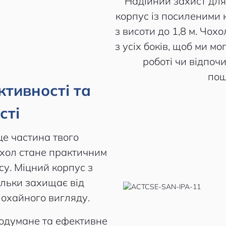
Надійний захист для 
корпус із посиленими 
з висоти до 1,8 м. Чох
з усіх боків, щоб ми м
роботі чи відпоч
пош
ктивності та
сті
це частина твого
охол стане практичним
у. Міцний корпус з
ільки захищає від
 охайного вигляду.
родумане та ефективне