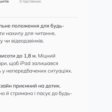
шетів
З підставкою
альне положення для будь-
ти нахилу для читання,
 чи відеодзвінків.
висоти до 1,8 м.
Міцний
ари, щоб iPad залишався
 у непередбачених ситуаціях.
зайн приємний на дотик.
о й стримано і пасує до будь-