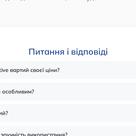
Питання і відповіді
tive вартий своєї ціни?
л особливим?
ий?
 зручність використання?