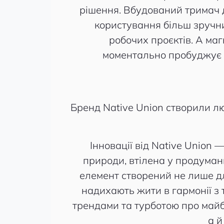
рішення. Вбудований тримач д
користування більш зручни
робочих проєктів. А маг
моментально пробуджує i
Бренд Native Union створили лю
Інновації від Native Union 
природи, втілена у продумани
елемент створений не лише для
надихають жити в гармонії з 
трендами та турботою про майб
а й