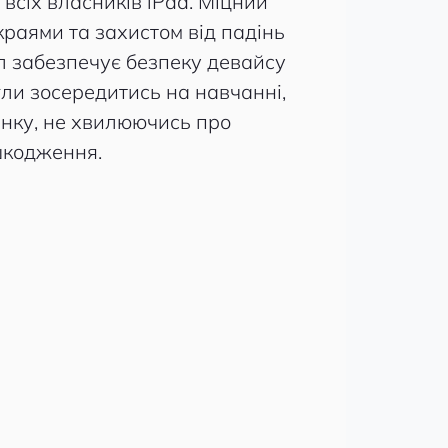
всіх власників iPad. Міцний
краями та захистом від падінь
ол забезпечує безпеку девайсу
огли зосередитись на навчанні,
инку, не хвилюючись про
кодження.