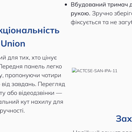
Вбудований тримач д
рукою.
Зручно зберіг
фіксується та не загу
кціональність
 Union
й для тих, хто цінує
 Передня панель легко
у, пропонуючи чотири
від завдань. Перегляд
сту або відеодзвінки —
альний кут нахилу для
ручності.
Зах