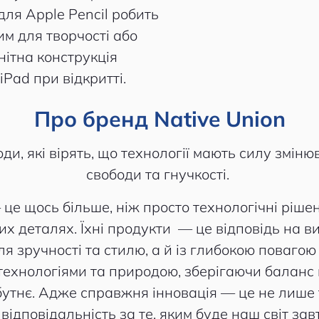
ля Apple Pencil робить
м для творчості або
нітна конструкція
Pad при відкритті.
Про бренд Native Union
ди, які вірять, що технології мають силу змін
свободи та гнучкості.
— це щось більше, ніж просто технологічні ріше
х деталях. Їхні продукти — це відповідь на в
 зручності та стилю, а й із глибокою повагою 
технологіями та природою, зберігаючи баланс 
утнє. Адже справжня інновація — це не лише те
 відповідальність за те, яким буде наш світ зав