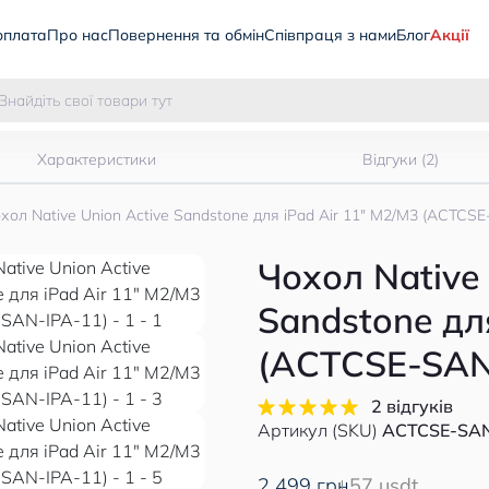
оплата
Про нас
Повернення та обмін
Співпраця з нами
Блог
Акції
Характеристики
Відгуки (2)
хол Native Union Active Sandstone для iPad Air 11" M2/M3 (ACTCS
Чохол Native 
Sandstone дл
(ACTCSE-SAN
2 відгуків
Артикул (SKU)
ACTCSE-SAN
2 499 грн
57 usdt