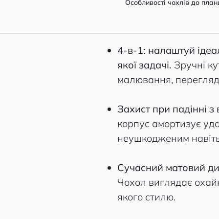
Особливості чохлів до план
4-в-1: налаштуй іде
якої задачі.
Зручні ку
малювання, перегляду
Захист при падінні з 
корпус амортизує уд
неушкодженим навіть
Сучасний матовий ди
Чохол виглядає охайн
якого стилю.