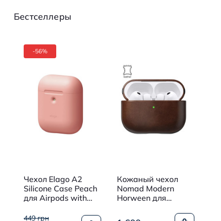
Бестселлеры
-56%
Чехол Elago A2
Кожаный чехол
Че
Silicone Case Peach
Nomad Modern
Ar
я
для Airpods with
Horween для
дл
en
Wireless Charging
AirPods Pro 3 Black
Su
Case
Rustic Brown
449 грн