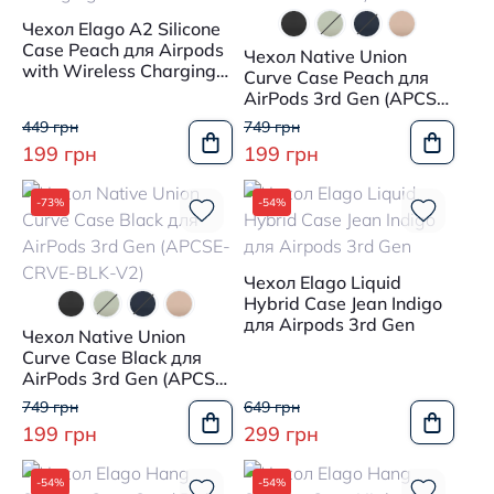
Чехол Elago A2 Silicone
Case Peach для Airpods
Чехол Native Union
with Wireless Charging
Curve Case Peach для
Case
AirPods 3rd Gen (APCSE-
CRVE-PCH-V2)
449 грн
749 грн
199 грн
199 грн
-73%
-54%
Чехол Elago Liquid
Hybrid Case Jean Indigo
для Airpods 3rd Gen
Чехол Native Union
Curve Case Black для
AirPods 3rd Gen (APCSE-
CRVE-BLK-V2)
749 грн
649 грн
199 грн
299 грн
-54%
-54%