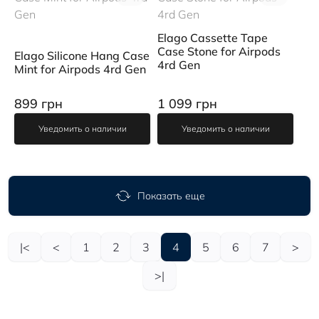
Elago Cassette Tape
Case Stone for Airpods
Elago Silicone Hang Case
4rd Gen
Mint for Airpods 4rd Gen
899 грн
1 099 грн
Уведомить о наличии
Уведомить о наличии
Показать еще
|<
<
1
2
3
4
5
6
7
>
>|