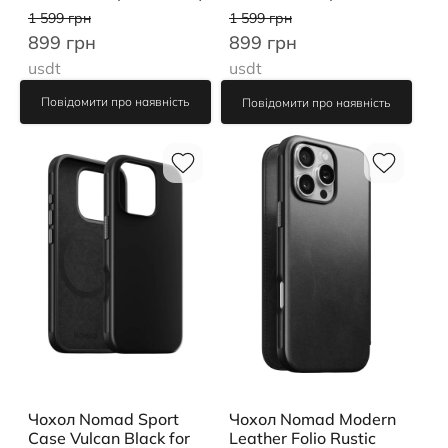
3311B)
1 599 грн
1 599 грн
899 грн
899 грн
usdt
usdt
Повідомити про наявність
Повідомити про наявність
Чохол Nomad Modern
Чохол Nomad Sport
Leather Folio Rustic
Case Vulcan Black for