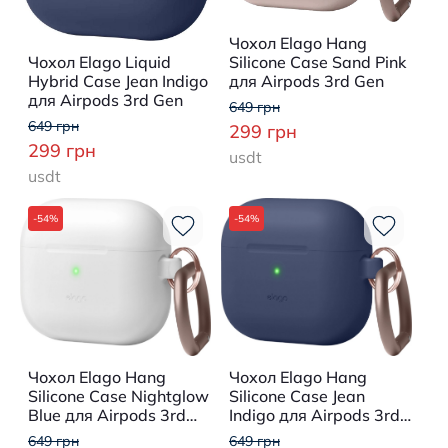
Чохол Elago Hang
Чохол Elago Liquid
Silicone Case Sand Pink
Hybrid Case Jean Indigo
для Airpods 3rd Gen
для Airpods 3rd Gen
649 грн
649 грн
299 грн
299 грн
usdt
usdt
-54%
-54%
Чохол Elago Hang
Чохол Elago Hang
Silicone Case Nightglow
Silicone Case Jean
Blue для Airpods 3rd
Indigo для Airpods 3rd
Gen
Gen
649 грн
649 грн