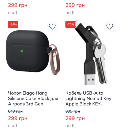
299 грн
299 грн
usdt
usdt
-54%
-70%
Чохол Elago Hang
Кабель USB-A to
Silicone Case Black для
Lightning Nomad Key
Airpods 3rd Gen
Apple Black KEY-
LIGHTNING
649 грн
999 грн
299 грн
299 грн
usdt
usdt