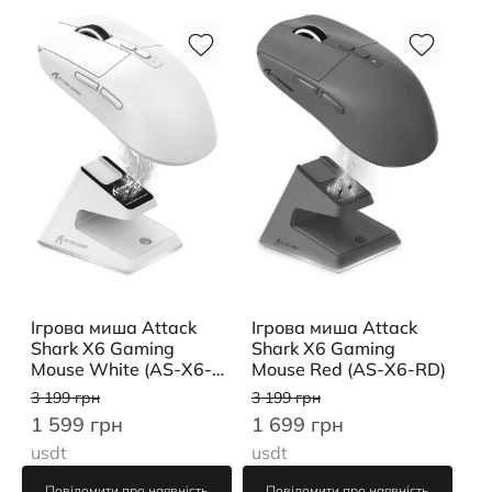
Ігрова миша Attack
Ігрова миша Attack
Shark X6 Gaming
Shark X6 Gaming
Mouse Red (AS-X6-RD)
Mouse White (AS-X6-
WT)
3 199 грн
3 199 грн
1 699 грн
1 599 грн
usdt
usdt
Повідомити про наявність
Повідомити про наявність