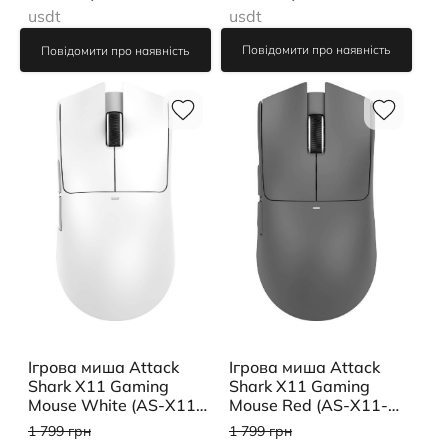
usdt
usdt
Повідомити про наявність
Повідомити про наявність
Ігрова миша Attack
Ігрова миша Attack
Shark X11 Gaming
Shark X11 Gaming
Mouse White (AS-X11-
Mouse Red (AS-X11-
WT)
RD)
1 799 грн
1 799 грн