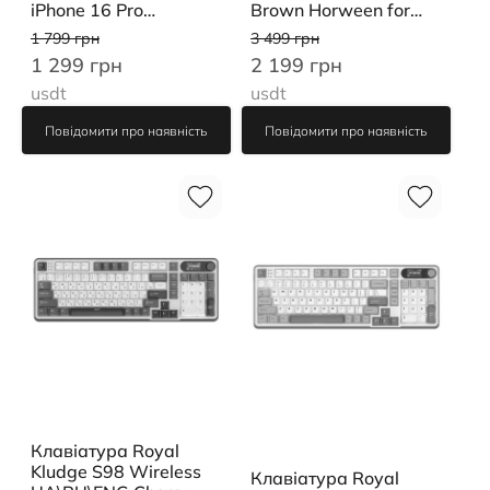
Brown Horween for
iPhone 16 Pro
iPhone 16 Pro Max
(NM01374985)
3 499 грн
1 799 грн
(NM01386285)
2 199 грн
1 299 грн
usdt
usdt
Повідомити про наявність
Повідомити про наявність
Клавіатура Royal
Kludge S98 Wireless
Клавіатура Royal