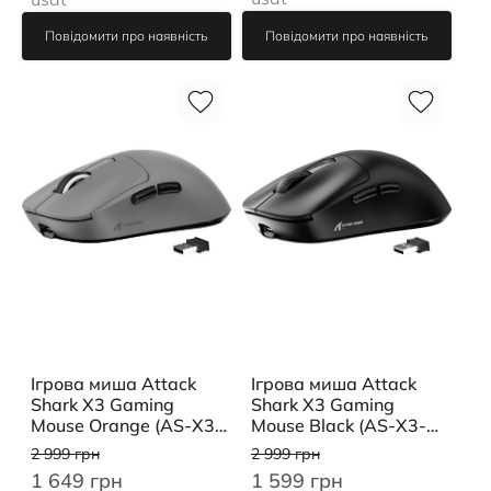
Повідомити про наявність
Повідомити про наявність
Ігрова миша Attack
Ігрова миша Attack
Shark X3 Gaming
Shark X3 Gaming
Mouse Black (AS-X3-
Mouse Orange (AS-X3-
BK)
OG)
2 999 грн
2 999 грн
1 599 грн
1 649 грн