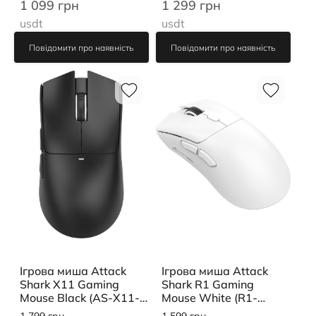
1 099 грн
1 299 грн
usdt
usdt
Повідомити про наявність
Повідомити про наявність
Ігрова миша Attack
Ігрова миша Attack
Shark X11 Gaming
Shark R1 Gaming
Mouse Black (AS-X11-
Mouse White (R1-
BK)
3311W)