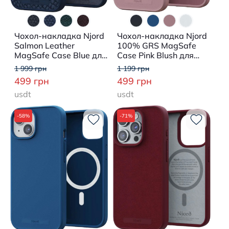
Чохол-накладка Njord
Чохол-накладка Njord
Salmon Leather
100% GRS MagSafe
MagSafe Case Blue для
Case Pink Blush для
iPhone 15
iPhone 15
1 999 грн
1 199 грн
499 грн
499 грн
usdt
usdt
-58%
-71%