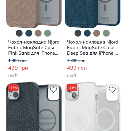
Чохол-накладка Njord
Чохол-накладка Njord
Fabric MagSafe Case
Fabric MagSafe Case
Pink Sand для iPhone
Deep Sea для iPhone 15
15 Plus
Plus
1 499 грн
1 499 грн
499 грн
499 грн
usdt
usdt
-67%
-58%