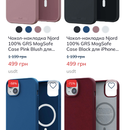
Чохол-накладка Njord
Чохол-накладка Njord
100% GRS MagSafe
100% GRS MagSafe
Case Pink Blush для
Case Black для iPhone
iPhone 15 Plus
15 Plus
1 199 грн
1 199 грн
499 грн
499 грн
usdt
usdt
-58%
-71%