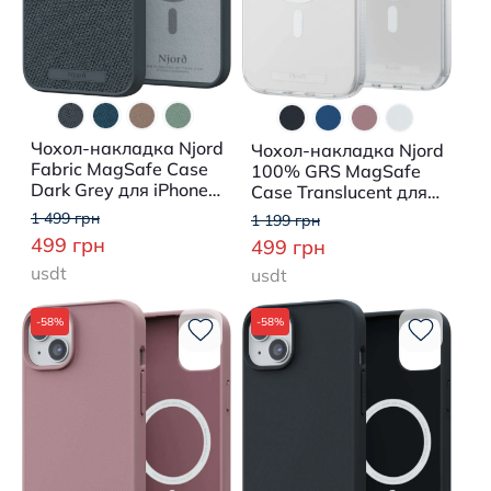
Чохол-накладка Njord
Чохол-накладка Njord
Fabric MagSafe Case
100% GRS MagSafe
Dark Grey для iPhone
Case Translucent для
15 Plus
iPhone 15 Plus
1 499 грн
1 199 грн
499 грн
499 грн
usdt
usdt
-58%
-58%