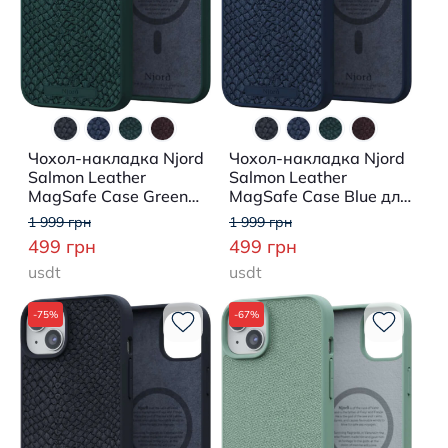
Чохол-накладка Njord
Чохол-накладка Njord
Salmon Leather
Salmon Leather
MagSafe Case Green
MagSafe Case Blue для
для iPhone 15 Plus
iPhone 15 Plus
1 999 грн
1 999 грн
499 грн
499 грн
usdt
usdt
-75%
-67%