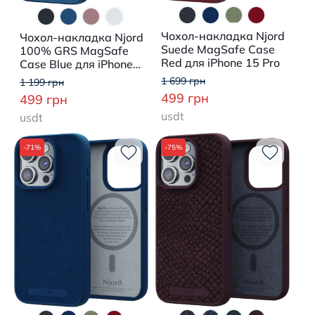
Чохол-накладка Njord
Чохол-накладка Njord
Suede MagSafe Case
100% GRS MagSafe
Red для iPhone 15 Pro
Case Blue для iPhone
15
1 699 грн
1 199 грн
499 грн
499 грн
usdt
usdt
-71%
-75%