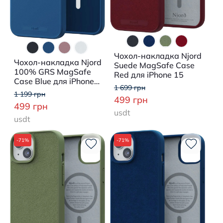
Чохол-накладка Njord
Чохол-накладка Njord
Suede MagSafe Case
100% GRS MagSafe
Red для iPhone 15
Case Blue для iPhone
1 699 грн
15 Plus
1 199 грн
499 грн
499 грн
usdt
usdt
-71%
-71%