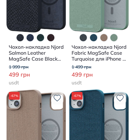
Чохол-накладка Njord
Чохол-накладка Njord
Salmon Leather
Fabric MagSafe Case
MagSafe Case Black
Turquoise для iPhone 15
для iPhone 15 Plus
Plus
1 999 грн
1 499 грн
499 грн
499 грн
usdt
usdt
-67%
-67%