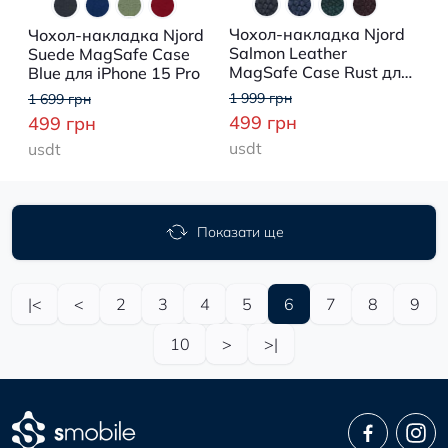
Чохол-накладка Njord
Чохол-накладка Njord
Salmon Leather
Suede MagSafe Case
MagSafe Case Rust для
Blue для iPhone 15 Pro
iPhone 15 Pro
1 999 грн
1 699 грн
499 грн
499 грн
usdt
usdt
Показати ще
|<
<
2
3
4
5
6
7
8
9
10
>
>|