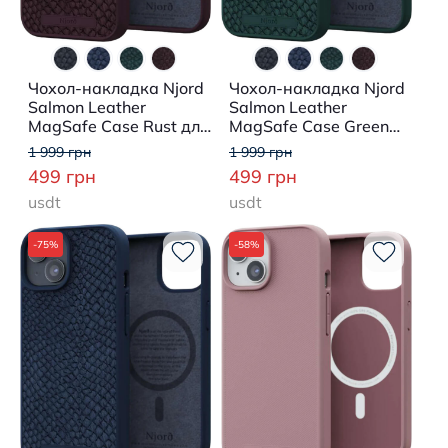
Чохол-накладка Njord
Чохол-накладка Njord
Salmon Leather
Salmon Leather
MagSafe Case Rust для
MagSafe Case Green
iPhone 15
для iPhone 15
1 999 грн
1 999 грн
499 грн
499 грн
usdt
usdt
-75%
-58%